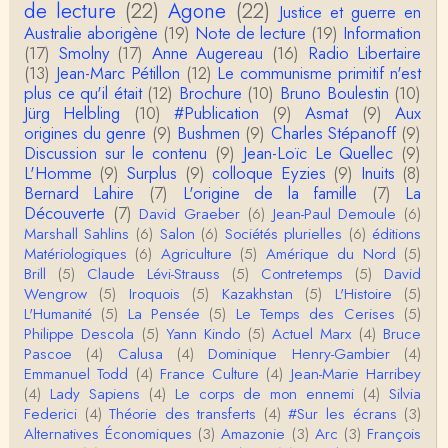
de lecture
(22)
Agone
(22)
Justice et guerre en
roland chaudat
Australie aborigène
(19)
Note de lecture
(19)
Information
Votre gourmandise sera probablement récompens
(17)
Smolny
(17)
Anne Augereau
(16)
Radio Libertaire
ée parce que Snow apporte "de l'eau à votre m
o…
(13)
Jean-Marc Pétillon
(12)
Le communisme primitif n'est
plus ce qu'il était
(12)
Brochure
(10)
Bruno Boulestin
(10)
Christophe Darmangeat
Jürg Helbling
(10)
#Publication
(9)
Asmat
(9)
Aux
...Et merci à vous pour Snow – qui m'a l'air d'être
origines du genre
(9)
Bushmen
(9)
Charles Stépanoff
(9)
davantage une histoire qu'une et…
Discussion sur le contenu
(9)
Jean-Loïc Le Quellec
(9)
L'Homme
(9)
Surplus
(9)
colloque Eyzies
(9)
Inuits
(8)
roland chaudat
Bernard Lahire
(7)
L'origine de la famille
(7)
La
Tout à fait d'accord avec vous et quant à Leacock j
Découverte
(7)
David Graeber
(6)
Jean-Paul Demoule
(6)
e n'ai lu qu'un de ses ouvrages et il…
Marshall Sahlins
(6)
Salon
(6)
Sociétés plurielles
(6)
éditions
Matériologiques
(6)
Agriculture
(5)
Amérique du Nord
(5)
Anonymous
Brill
(5)
Claude Lévi-Strauss
(5)
Contretemps
(5)
David
Homo sapiens a clairement évolué depuis 300 00
Wengrow
(5)
Iroquois
(5)
Kazakhstan
(5)
L'Histoire
(5)
0 ans. Tout d'abord, il y a la différence notable …
L'Humanité
(5)
La Pensée
(5)
Le Temps des Cerises
(5)
Philippe Descola
(5)
Yann Kindo
(5)
Actuel Marx
(4)
Bruce
Christophe Darmangeat
Pascoe
(4)
Calusa
(4)
Dominique Henry-Gambier
(4)
Cet article apporte de l'eau à mon moulin (si j'ose
Emmanuel Todd
(4)
France Culture
(4)
Jean-Marie Harribey
dire) en appuyant la réalité des torture…
(4)
Lady Sapiens
(4)
Le corps de mon ennemi
(4)
Silvia
Federici
(4)
Théorie des transferts
(4)
#Sur les écrans
(3)
roland chaudat
Alternatives Économiques
(3)
Amazonie
(3)
Arc
(3)
François
IROQUOIS CANNIBALISM: FACT NOT FICTIONTho