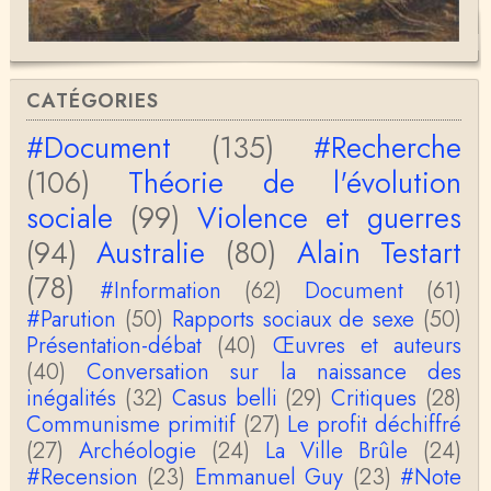
Merci Christophe pour votre perspicacité et votre
honnêteté intellectuelle, vous êtes passionnant.A …
Christophe Darmangeat
Si, le lien fonctionne bel et bien, je viens de le véri
CATÉGORIES
fier. Il mène à la thèse de Jean-Claude Favin…
#Document
(135)
#Recherche
roland `chaudat
(106)
Théorie de l'évolution
le lien cité par BB ne fonctionne pas ( 6 ans aprè
s), dommage, mais j'ai la même impression que …
sociale
(99)
Violence et guerres
(94)
Australie
(80)
Alain Testart
Christophe Darmangeat
La plus récente, donc celle en français, la quatrièm
(78)
e, publiée chez La Découverte.Bonne lecture !
#Information
(62)
Document
(61)
#Parution
(50)
Rapports sociaux de sexe
(50)
Anonymous
Présentation-débat
(40)
Œuvres et auteurs
Actuellement c'est quelle édition qui est la plus à jo
(40)
Conversation sur la naissance des
ur? La dernière edition française ou celle…
inégalités
(32)
Casus belli
(29)
Critiques
(28)
Communisme primitif
(27)
Le profit déchiffré
roland chaudat
le sous-titre de l’article de la Lutte de Classes “No
(27)
Archéologie
(24)
La Ville Brûle
(24)
n, l’oppression des femmes n’a pas toujours exi…
#Recension
(23)
Emmanuel Guy
(23)
#Note