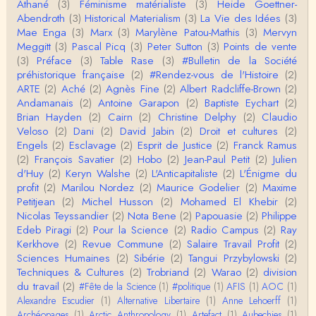
Athané
(3)
Féminisme matérialiste
(3)
Heide Goettner-
mas S. AblerUniversity of WaterlooBien que ce text
Abendroth
(3)
Historical Materialism
(3)
La Vie des Idées
(3)
e ne comp…
Mae Enga
(3)
Marx
(3)
Marylène Patou-Mathis
(3)
Mervyn
roland chaudat
Meggitt
(3)
Pascal Picq
(3)
Peter Sutton
(3)
Points de vente
Merci de relever ma généralisation hâtive en ce qu
(3)
Préface
(3)
Table Rase
(3)
#Bulletin de la Société
i concerne une hypothétique proportion relative e
préhistorique française
(2)
#Rendez-vous de l'Histoire
(2)
n…
ARTE
(2)
Aché
(2)
Agnès Fine
(2)
Albert Radcliffe-Brown
(2)
Christophe Darmangeat
Andamanais
(2)
Antoine Garapon
(2)
Baptiste Eychart
(2)
Pour ce qui est des effets de la variole, ils ont en
Brian Hayden
(2)
Cairn
(2)
Christine Delphy
(2)
Claudio
effet été catastrophiques 'une manière géné…
Veloso
(2)
Dani
(2)
David Jabin
(2)
Droit et cultures
(2)
Engels
(2)
Esclavage
(2)
Esprit de Justice
(2)
Franck Ramus
Roland Chaudat
(2)
François Savatier
(2)
Hobo
(2)
Jean-Paul Petit
(2)
Julien
L'histoire des populations autochtones profite certai
d'Huy
(2)
Keryn Walshe
(2)
L'Anticapitaliste
(2)
L'Énigme du
nement de ces reconstitutions dont la visit…
profit
(2)
Marilou Nordez
(2)
Maurice Godelier
(2)
Maxime
Petitjean
(2)
Michel Husson
(2)
Mohamed El Khebir
(2)
Anonymous
Nicolas Teyssandier
(2)
Nota Bene
(2)
Papouasie
(2)
Philippe
Je viens de regarder une vidéo de Pascal Picq sur
Edeb Piragi
(2)
Pour la Science
(2)
Radio Campus
(2)
Ray
"le blob" à l'instant. Mon premier r…
Kerkhove
(2)
Revue Commune
(2)
Salaire Travail Profit
(2)
Sciences Humaines
(2)
Sibérie
(2)
Tangui Przybylowski
(2)
Yves Le Dantec
Techniques & Cultures
(2)
Trobriand
(2)
Warao
(2)
division
En effet, par "hiérarchie" j'entendais surtout ce que
du travail
(2)
#Fête de la Science
(1)
#politique
(1)
AFIS
(1)
AOC
(1)
tu entends dans ton second point…
Alexandre Escudier
(1)
Alternative Libertaire
(1)
Anne Lehoerff
(1)
Archéopages
(1)
Arctic Anthropology
(1)
Artefact
(1)
Aubechies
(1)