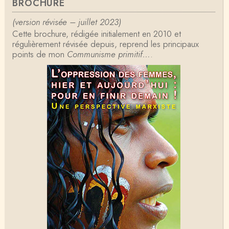
BROCHURE
Formidable et complexe sujet ; l'ancien professeur
d'histoire que je suis, Alsacien de surcr…
(version révisée – juillet 2023)
Cette brochure, rédigée initialement en 2010 et
Tangui Przybylowski
régulièrement révisée depuis, reprend les principaux
Concernant Fustel de Coulanges, j'ai le souvenir
points de mon
d'avoir lu, il y a près de 10 ans, un autre…
Communisme primitif…
.
Jean-Paul Demoule
L'Etat ayant donc le monopole de la violence légiti
me, comment interpréter la situation états-un…
Christophe Darmangeat
Je ne sais pas quelle est la couleur de ma ceintur
e, mais je suis bien d'accord avec vous sur le…
Christophe Darmangeat
C'est en effet un bon livre, tout à fait recommandab
le.
ChristianP
J'ai vu aujourd'hui que l'historienne Michelle Zancari
ni-Fournel a elle aussi écrit un e…