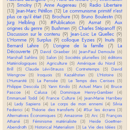
(17)
Smolny
(17)
Anne Augereau
(16)
Radio Libertaire
ée parce que Snow apporte "de l'eau à votre m
o…
(13)
Jean-Marc Pétillon
(12)
Le communisme primitif n'est
plus ce qu'il était
(12)
Brochure
(10)
Bruno Boulestin
(10)
Christophe Darmangeat
Jürg Helbling
(10)
#Publication
(9)
Asmat
(9)
Aux
...Et merci à vous pour Snow – qui m'a l'air d'être
origines du genre
(9)
Bushmen
(9)
Charles Stépanoff
(9)
davantage une histoire qu'une et…
Discussion sur le contenu
(9)
Jean-Loïc Le Quellec
(9)
L'Homme
(9)
Surplus
(9)
colloque Eyzies
(9)
Inuits
(8)
roland chaudat
Bernard Lahire
(7)
L'origine de la famille
(7)
La
Tout à fait d'accord avec vous et quant à Leacock j
Découverte
(7)
David Graeber
(6)
Jean-Paul Demoule
(6)
e n'ai lu qu'un de ses ouvrages et il…
Marshall Sahlins
(6)
Salon
(6)
Sociétés plurielles
(6)
éditions
Matériologiques
(6)
Agriculture
(5)
Amérique du Nord
(5)
Anonymous
Brill
(5)
Claude Lévi-Strauss
(5)
Contretemps
(5)
David
Homo sapiens a clairement évolué depuis 300 00
Wengrow
(5)
Iroquois
(5)
Kazakhstan
(5)
L'Histoire
(5)
0 ans. Tout d'abord, il y a la différence notable …
L'Humanité
(5)
La Pensée
(5)
Le Temps des Cerises
(5)
Philippe Descola
(5)
Yann Kindo
(5)
Actuel Marx
(4)
Bruce
Christophe Darmangeat
Pascoe
(4)
Calusa
(4)
Dominique Henry-Gambier
(4)
Cet article apporte de l'eau à mon moulin (si j'ose
Emmanuel Todd
(4)
France Culture
(4)
Jean-Marie Harribey
dire) en appuyant la réalité des torture…
(4)
Lady Sapiens
(4)
Le corps de mon ennemi
(4)
Silvia
Federici
(4)
Théorie des transferts
(4)
#Sur les écrans
(3)
roland chaudat
Alternatives Économiques
(3)
Amazonie
(3)
Arc
(3)
François
IROQUOIS CANNIBALISM: FACT NOT FICTIONTho
Athané
(3)
Féminisme matérialiste
(3)
Heide Goettner-
mas S. AblerUniversity of WaterlooBien que ce text
Abendroth
(3)
Historical Materialism
(3)
La Vie des Idées
(3)
e ne comp…