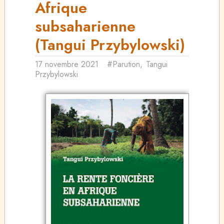
Afrique
subsaharienne
(Tangui Przybylowski)
17 novembre 2021
#Parution
,
Tangui
Przybylowski