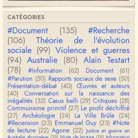
Christophe Darmangeat
Si, le lien fonctionne bel et bien, je viens de le véri
CATÉGORIES
fier. Il mène à la thèse de Jean-Claude Favin…
#Document
(135)
#Recherche
roland `chaudat
(106)
Théorie de l'évolution
le lien cité par BB ne fonctionne pas ( 6 ans aprè
s), dommage, mais j'ai la même impression que …
sociale
(99)
Violence et guerres
(94)
Australie
(80)
Alain Testart
Christophe Darmangeat
La plus récente, donc celle en français, la quatrièm
(78)
e, publiée chez La Découverte.Bonne lecture !
#Information
(62)
Document
(61)
#Parution
(50)
Rapports sociaux de sexe
(50)
Anonymous
Présentation-débat
(40)
Œuvres et auteurs
Actuellement c'est quelle édition qui est la plus à jo
(40)
Conversation sur la naissance des
ur? La dernière edition française ou celle…
inégalités
(32)
Casus belli
(29)
Critiques
(28)
Communisme primitif
(27)
Le profit déchiffré
roland chaudat
le sous-titre de l’article de la Lutte de Classes “No
(27)
Archéologie
(24)
La Ville Brûle
(24)
n, l’oppression des femmes n’a pas toujours exi…
#Recension
(23)
Emmanuel Guy
(23)
#Note
de lecture
(22)
Agone
(22)
Justice et guerre en
roland chaudat
Australie aborigène
(19)
Note de lecture
(19)
Information
Votre gourmandise sera probablement récompens