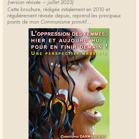
(version révisée – juillet 2023)
Cette brochure, rédigée initialement en 2010 et
Tangui Przybylowski
régulièrement révisée depuis, reprend les principaux
Concernant Fustel de Coulanges, j'ai le souvenir
points de mon
d'avoir lu, il y a près de 10 ans, un autre…
Communisme primitif…
.
Jean-Paul Demoule
L'Etat ayant donc le monopole de la violence légiti
me, comment interpréter la situation états-un…
Christophe Darmangeat
Je ne sais pas quelle est la couleur de ma ceintur
e, mais je suis bien d'accord avec vous sur le…
Christophe Darmangeat
C'est en effet un bon livre, tout à fait recommandab
le.
ChristianP
J'ai vu aujourd'hui que l'historienne Michelle Zancari
ni-Fournel a elle aussi écrit un e…
Nadine