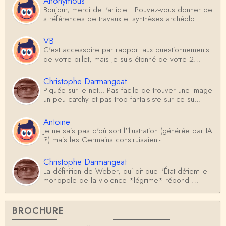
Anonymous
Bonjour, merci de l'article ! Pouvez-vous donner de
s références de travaux et synthèses archéolo…
VB
C'est accessoire par rapport aux questionnements
de votre billet, mais je suis étonné de votre 2…
Christophe Darmangeat
Piquée sur le net... Pas facile de trouver une image
un peu catchy et pas trop fantaisiste sur ce su…
Antoine
Je ne sais pas d'où sort l'illustration (générée par IA
?) mais les Germains construisaient-…
Christophe Darmangeat
La définition de Weber, qui dit que l'État détient le
monopole de la violence *légitime* répond …
Anonymous
BROCHURE
Formidable et complexe sujet ; l'ancien professeur
d'histoire que je suis, Alsacien de surcr…