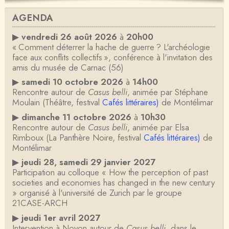
AGENDA
▶
vendredi 26 août 2026
à
20h00
« Comment déterrer la hache de guerre ? L'archéologie
face aux conflits collectifs », conférence à l'invitation des
amis du musée de Carnac (56)
▶
samedi 10 octobre 2026
à
14h00
Rencontre autour de
Casus belli
, animée par Stéphane
Moulain (Théâtre, festival
Cafés littéraires)
de Montélimar
▶
dimanche 11 octobre 2026
à
10h30
Rencontre autour de
Casus belli
, animée par Elsa
Rimboux (La Panthère Noire, festival
Cafés littéraires)
de
Montélimar
▶
jeudi 28, samedi 29 janvier 2027
Participation au colloque « How the perception of past
societies and economies has changed in the new century
» organisé à l'université de Zurich par le groupe
21CASE-ARCH
▶
jeudi 1er avril 2027
Intervention à Noyon autour de
Casus belli
, dans le