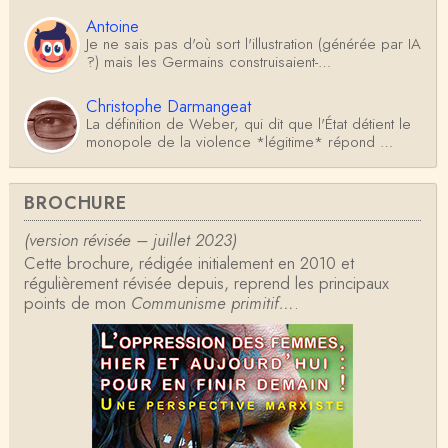
Antoine
Je ne sais pas d'où sort l'illustration (générée par IA
?) mais les Germains construisaient-…
Christophe Darmangeat
La définition de Weber, qui dit que l'État détient le
monopole de la violence *légitime* répond …
Anonymous
BROCHURE
Formidable et complexe sujet ; l'ancien professeur
d'histoire que je suis, Alsacien de surcr…
(version révisée – juillet 2023)
Cette brochure, rédigée initialement en 2010 et
Tangui Przybylowski
régulièrement révisée depuis, reprend les principaux
Concernant Fustel de Coulanges, j'ai le souvenir
points de mon
d'avoir lu, il y a près de 10 ans, un autre…
Communisme primitif…
.
Jean-Paul Demoule
L'Etat ayant donc le monopole de la violence légiti
me, comment interpréter la situation états-un…
Christophe Darmangeat
Je ne sais pas quelle est la couleur de ma ceintur