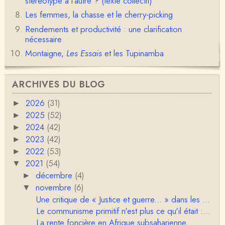
stéréotype à l’autre ? (texte collectif)
Déjà, je ne vois pas pourquoi le pénis compterait
Les femmes, la chasse et le cherry-picking
moins que la peau ! ;-)Ensuite, je ne vois pas no…
Rendements et productivité : une clarification
Damian
nécessaire
Merci de cet excellent texte (même si il y a sans d
Montaigne,
Les Essais
et les Tupinamba
oute une faute de frappe dans la citation de A,
H…
Pierre
ARCHIVES DU BLOG
Bonjour,En fin de conférence vous évoquez les ca
uses de l'apparition de la notion d'égalité …
2026
(31)
►
2025
(52)
►
Christophe Darmangeat
2024
(42)
►
En deux mots : vos questions sont légitimes, mais p
our la plupart d'entre elles, les données fon…
2023
(42)
►
2022
(53)
►
RV
2021
(54)
▼
Le concept de genre est un sacré foutoir – même
décembre
(4)
►
si l’on met de coté les acceptions récentes du mot
novembre
c…
(6)
▼
Une critique de « Justice et guerre... » dans les ...
Anonymous
Le communisme primitif n'est plus ce qu'il était :...
Porteuses d'eau. Là les philosophes peuvent nous
servir à quelque chose (Bachelard, Gilbert Dura…
La rente foncière en Afrique subsaharienne