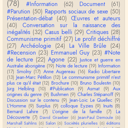
(78)
e, publiée chez La Découverte.Bonne lecture !
#Information
(62)
Document
(61)
#Parution
(50)
Rapports sociaux de sexe
(50)
Anonymous
Présentation-débat
(40)
Œuvres et auteurs
Actuellement c'est quelle édition qui est la plus à jo
(40)
Conversation sur la naissance des
ur? La dernière edition française ou celle…
inégalités
(32)
Casus belli
(29)
Critiques
(28)
Communisme primitif
(27)
Le profit déchiffré
roland chaudat
le sous-titre de l’article de la Lutte de Classes “No
(27)
Archéologie
(24)
La Ville Brûle
(24)
n, l’oppression des femmes n’a pas toujours exi…
#Recension
(23)
Emmanuel Guy
(23)
#Note
de lecture
(22)
Agone
(22)
Justice et guerre en
roland chaudat
Australie aborigène
(19)
Note de lecture
(19)
Information
Votre gourmandise sera probablement récompens
(17)
Smolny
(17)
Anne Augereau
(16)
Radio Libertaire
ée parce que Snow apporte "de l'eau à votre m
o…
(13)
Jean-Marc Pétillon
(12)
Le communisme primitif n'est
plus ce qu'il était
(12)
Brochure
(10)
Bruno Boulestin
(10)
Christophe Darmangeat
Jürg Helbling
(10)
#Publication
(9)
Asmat
(9)
Aux
...Et merci à vous pour Snow – qui m'a l'air d'être
origines du genre
(9)
Bushmen
(9)
Charles Stépanoff
(9)
davantage une histoire qu'une et…
Discussion sur le contenu
(9)
Jean-Loïc Le Quellec
(9)
L'Homme
(9)
Surplus
(9)
colloque Eyzies
(9)
Inuits
(8)
roland chaudat
Bernard Lahire
(7)
L'origine de la famille
(7)
La
Tout à fait d'accord avec vous et quant à Leacock j
Découverte
(7)
David Graeber
(6)
Jean-Paul Demoule
(6)
e n'ai lu qu'un de ses ouvrages et il…
Marshall Sahlins
(6)
Salon
(6)
Sociétés plurielles
(6)
éditions