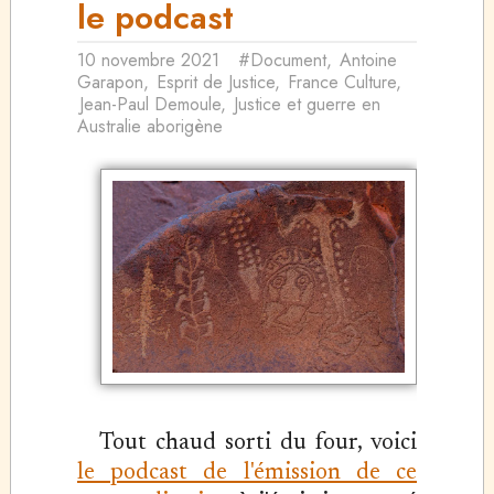
le podcast
10 novembre 2021
#Document
,
Antoine
Garapon
,
Esprit de Justice
,
France Culture
,
Jean-Paul Demoule
,
Justice et guerre en
Australie aborigène
Tout chaud sorti du four, voici
le podcast de l'émission de ce