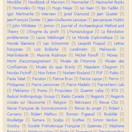
Damian
Mordillat
(1)
Handbook of Marxism
(1)
Haymarket
(1)
Haymarket Books
Merci de ta réponse ! Pour les pénis, c'est de cell
(1)
Hominidés
(1)
Hopi
(1)
Hugo Meijer
(1)
Ian Keen
(1)
Ibn Fadlân
(1)
es qu'on écarte, car dans une société pat…
Igor Martinache
(1)
Interview
(1)
Jared Diamond
(1)
Jean Quetier
(1)
Jean-François Dortier
(1)
Jean-Guillaume Lanuque
(1)
Jean-Jacques Hublin
Yves Le Dantec
(1)
John Whittaker
(1)
Jomon
(1)
Journal of Archaeological Method and
Affligeant, ce documentaire. Ca me fait me deman
Theory
(1)
L'Enigme du profit
(1)
L'Humanologue
(1)
La Révolution
der : est-ce que tenter de revoir l'histoire des…
prolétarienne
(1)
Laura Waldvogel
(1)
Le Monde Diplomatique
(1)
Le
Monde libertaire
(1)
Leo Schommer
(1)
Leopold Pospisil
(1)
Lettres
Boudjemaa Sedira
françaises
(1)
Loïc Bollache
(1)
Lundimatin
(1)
Malinovski
(1)
Merci pour cet article méthodique. En effet, les "b
Matrilinéarité
(1)
Maxime Rodinson
(1)
Michel Panoff
(1)
Money
(1)
âtons-à-fouir" qu'on a pu trouver a…
Morts d'accompagnement
(1)
Musée de l'Homme
(1)
Musée des
Confluences
(1)
Musée du quai Branly
(1)
Napoleon Chagnon
(1)
Momo
Nicolas Pichoff
(1)
Non fiction
(1)
Norbert Rouland
(1)
PUF
(1)
Paléo
(1)
BonjourCette question de la remise en cause de l'i
Paola Tabet
(1)
Parution
(1)
Patrice Brun
(1)
Patrice Lajoye
(1)
Perrin
(1)
mage classique de sociétés vivant essentiellem…
Philippines
(1)
Pierre Lemonnier
(1)
Pierre Madelin
(1)
Pierre-Henri Lab
(1)
Plekhanov
(1)
Pomo
(1)
Propulseur
(1)
Quentin Lafay
(1)
RTS
(1)
Anonymous
Radical Anthropology Group
(1)
Radio Canada
(1)
Regards
(1)
Regards
Merci pour votre conférence au collège de France
croisés sur l'économie
(1)
Religion
(1)
Retronaws
(1)
Revue Clio
(1)
sur les femmes préhistoriques et la chasse, très c
Revue Française de Socio-économie
(1)
Revue du projet
(1)
Robert L.
l…
Carneiro
(1)
Robert Malthus
(1)
Romain Pigeaud
(1)
Roskilde
(1)
Routledge
(1)
Samara
(1)
Scalps
(1)
Scythes
(1)
Simon Verdun
(1)
Anonymous
Smolny.
(1)
Bonjour,Merci pour l'article.Vous dîtes : "Pourquoi,
Société Préhistorique Française
(1)
Spiennes
(1)
Stéphane
en tant qu’êtres humains, devrions-nou…
Bonnéry
(1)
Stéphane Julien
(1)
Tacite
(1)
Tareumiut
(1)
Tetrapharmakos