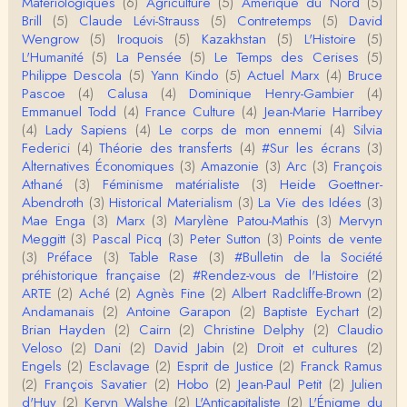
Matériologiques
(6)
Agriculture
(5)
Amérique du Nord
(5)
Anonymous
Brill
(5)
Claude Lévi-Strauss
(5)
Contretemps
(5)
David
Homo sapiens a clairement évolué depuis 300 00
Wengrow
(5)
Iroquois
(5)
Kazakhstan
(5)
L'Histoire
(5)
0 ans. Tout d'abord, il y a la différence notable …
L'Humanité
(5)
La Pensée
(5)
Le Temps des Cerises
(5)
Philippe Descola
(5)
Yann Kindo
(5)
Actuel Marx
(4)
Bruce
Christophe Darmangeat
Pascoe
(4)
Calusa
(4)
Dominique Henry-Gambier
(4)
Cet article apporte de l'eau à mon moulin (si j'ose
Emmanuel Todd
(4)
France Culture
(4)
Jean-Marie Harribey
dire) en appuyant la réalité des torture…
(4)
Lady Sapiens
(4)
Le corps de mon ennemi
(4)
Silvia
Federici
(4)
Théorie des transferts
(4)
#Sur les écrans
(3)
roland chaudat
Alternatives Économiques
(3)
Amazonie
(3)
Arc
(3)
François
IROQUOIS CANNIBALISM: FACT NOT FICTIONTho
Athané
(3)
Féminisme matérialiste
(3)
Heide Goettner-
mas S. AblerUniversity of WaterlooBien que ce text
Abendroth
(3)
Historical Materialism
(3)
La Vie des Idées
(3)
e ne comp…
Mae Enga
(3)
Marx
(3)
Marylène Patou-Mathis
(3)
Mervyn
roland chaudat
Meggitt
(3)
Pascal Picq
(3)
Peter Sutton
(3)
Points de vente
Merci de relever ma généralisation hâtive en ce qu
(3)
Préface
(3)
Table Rase
(3)
#Bulletin de la Société
i concerne une hypothétique proportion relative e
préhistorique française
(2)
#Rendez-vous de l'Histoire
(2)
n…
ARTE
(2)
Aché
(2)
Agnès Fine
(2)
Albert Radcliffe-Brown
(2)
Christophe Darmangeat
Andamanais
(2)
Antoine Garapon
(2)
Baptiste Eychart
(2)
Pour ce qui est des effets de la variole, ils ont en
Brian Hayden
(2)
Cairn
(2)
Christine Delphy
(2)
Claudio
effet été catastrophiques 'une manière géné…
Veloso
(2)
Dani
(2)
David Jabin
(2)
Droit et cultures
(2)
Engels
(2)
Esclavage
(2)
Esprit de Justice
(2)
Franck Ramus
Roland Chaudat
(2)
François Savatier
(2)
Hobo
(2)
Jean-Paul Petit
(2)
Julien
L'histoire des populations autochtones profite certai
d'Huy
(2)
Keryn Walshe
(2)
L'Anticapitaliste
(2)
L'Énigme du