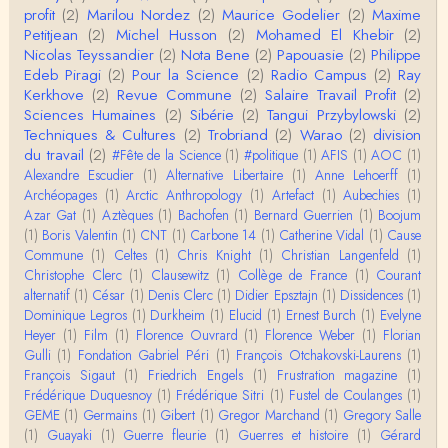
nement de ces reconstitutions dont la visit…
profit
(2)
Marilou Nordez
(2)
Maurice Godelier
(2)
Maxime
Petitjean
(2)
Michel Husson
(2)
Mohamed El Khebir
(2)
Anonymous
Nicolas Teyssandier
(2)
Nota Bene
(2)
Papouasie
(2)
Philippe
Je viens de regarder une vidéo de Pascal Picq sur
Edeb Piragi
(2)
Pour la Science
(2)
Radio Campus
(2)
Ray
"le blob" à l'instant. Mon premier r…
Kerkhove
(2)
Revue Commune
(2)
Salaire Travail Profit
(2)
Sciences Humaines
(2)
Sibérie
(2)
Tangui Przybylowski
(2)
Yves Le Dantec
Techniques & Cultures
(2)
Trobriand
(2)
Warao
(2)
division
En effet, par "hiérarchie" j'entendais surtout ce que
du travail
(2)
#Fête de la Science
(1)
#politique
(1)
AFIS
(1)
AOC
(1)
tu entends dans ton second point…
Alexandre Escudier
(1)
Alternative Libertaire
(1)
Anne Lehoerff
(1)
Archéopages
(1)
Arctic Anthropology
(1)
Artefact
(1)
Aubechies
(1)
Claude Julien
Azar Gat
(1)
Aztèques
(1)
Bachofen
(1)
Bernard Guerrien
(1)
Boojum
« Nous n’avons pas cessé, de toute évidence, d’êt
(1)
Boris Valentin
(1)
CNT
(1)
Carbone 14
(1)
Catherine Vidal
(1)
Cause
re ‘ethnocentriques’. Mais nous n’en sommes pas m
Commune
(1)
Celtes
(1)
Chris Knight
(1)
Christian Langenfeld
(1)
oi…
Christophe Clerc
(1)
Clausewitz
(1)
Collège de France
(1)
Courant
Christophe Darmangeat
alternatif
(1)
César
(1)
Denis Clerc
(1)
Didier Epsztajn
(1)
Dissidences
(1)
Encore une fois, l'histoire de la hiérarchie ne me s
Dominique Legros
(1)
Durkheim
(1)
Elucid
(1)
Ernest Burch
(1)
Evelyne
emble pas être le bon angle de discussion – …
Heyer
(1)
Film
(1)
Florence Ouvrard
(1)
Florence Weber
(1)
Florian
Gulli
(1)
Fondation Gabriel Péri
(1)
François Otchakovski-Laurens
(1)
Christophe Darmangeat
François Sigaut
(1)
Friedrich Engels
(1)
Frustration magazine
(1)
Évidemment, de toute façon c'est toujours de ma f
Frédérique Duquesnoy
(1)
Frédérique Sitri
(1)
Fustel de Coulanges
(1)
aute. ;-)
GEME
(1)
Germains
(1)
Gibert
(1)
Gregor Marchand
(1)
Gregory Salle
(1)
Guayaki
(1)
Guerre fleurie
(1)
Guerres et histoire
(1)
Gérard