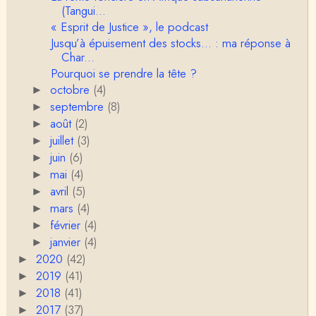
(Tangui...
Christophe Darmangeat
« Esprit de Justice », le podcast
C'est peut-être là où il faudrait s'entendre sur ce q
Jusqu’à épuisement des stocks… : ma réponse à
u'on appelle le genre, parce que j&…
Char...
Pourquoi se prendre la tête ?
Anonymous
octobre
(4)
►
Je pense que VB a raison, mais j'ajouterais que la
septembre
disparition du genre dont parle Christophe Da…
(8)
►
août
(2)
►
Sylvain Lejeune
juillet
(3)
►
Bonjour, j'ai trouvé cette intervention au Collège de
juin
(6)
►
France très stimulante, ce qui m'a fai…
mai
(4)
►
avril
(5)
►
Christophe Darmangeat
Lis cela (jusqu'au bout !) : https://www.lahuttedescl
mars
(4)
►
asses.net/2018/06/xenophobie-primitive.html
février
(4)
►
janvier
(4)
►
Damian
2020
(42)
►
Bravo et Merci pour cette émission ! "la xénophobi
2019
e n'a pas attendu l'époque moderne po…
(41)
►
2018
(41)
►
VB
2017
(37)
►