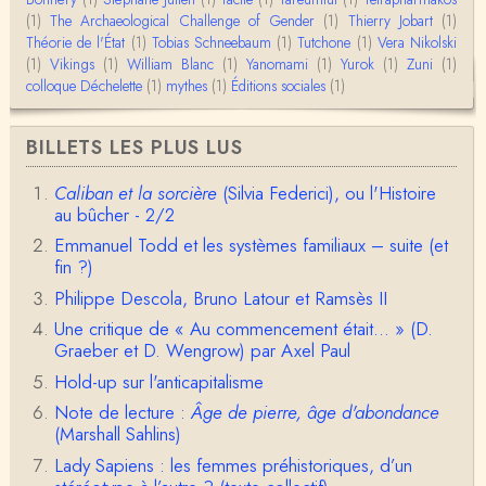
(1)
The Archaeological Challenge of Gender
(1)
Thierry Jobart
(1)
Théorie de l'État
(1)
Tobias Schneebaum
(1)
Tutchone
(1)
Vera Nikolski
Christophe Darmangeat
(1)
Vikings
Envoyez moi un mail : cdarmangeat@gmail.com
(1)
William Blanc
(1)
Yanomami
(1)
Yurok
(1)
Zuni
(1)
colloque Déchelette
(1)
mythes
(1)
Éditions sociales
(1)
anne hebrard
BILLETS LES PLUS LUS
Bonjour, peut-on trouver maintenant le manuscrit d'Al
ain Testart de 2009, souvent cité ?
Caliban et la sorcière
(Silvia Federici), ou l'Histoire
au bûcher - 2/2
Claude Julien
Bonjour Monsieur,Récent abonné à votre blog, je vi
Emmanuel Todd et les systèmes familiaux – suite (et
ens de lire votre dernière publication, qui m’a be…
fin ?)
Philippe Descola, Bruno Latour et Ramsès II
Anonymous
1° Le message subliminal est celui-ci: il y a un sché
Une critique de « Au commencement était... » (D.
ma évolutif des sociétés, avec des stades infér…
Graeber et D. Wengrow) par Axel Paul
Hold-up sur l'anticapitalisme
Olivier Anselm
Note de lecture :
Âge de pierre, âge d'abondance
Une nouvelle fois, cher Christophe Darmangeat, m
erci pour l'intelligence et le sens salutaire de…
(Marshall Sahlins)
Lady Sapiens : les femmes préhistoriques, d’un
Christophe Darmangeat