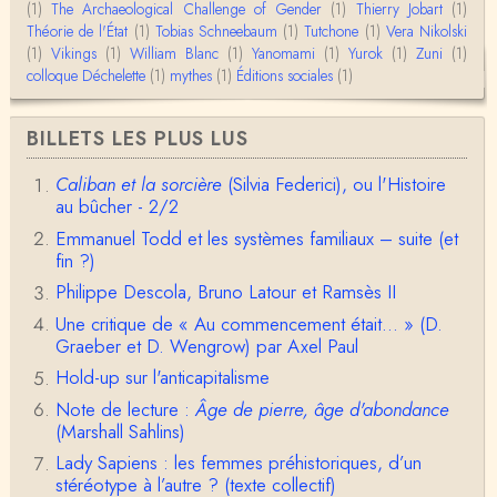
(1)
The Archaeological Challenge of Gender
(1)
Thierry Jobart
(1)
Théorie de l'État
(1)
Tobias Schneebaum
(1)
Tutchone
(1)
Vera Nikolski
Christophe Darmangeat
(1)
Vikings
Envoyez moi un mail : cdarmangeat@gmail.com
(1)
William Blanc
(1)
Yanomami
(1)
Yurok
(1)
Zuni
(1)
colloque Déchelette
(1)
mythes
(1)
Éditions sociales
(1)
anne hebrard
BILLETS LES PLUS LUS
Bonjour, peut-on trouver maintenant le manuscrit d'Al
ain Testart de 2009, souvent cité ?
Caliban et la sorcière
(Silvia Federici), ou l'Histoire
au bûcher - 2/2
Claude Julien
Bonjour Monsieur,Récent abonné à votre blog, je vi
Emmanuel Todd et les systèmes familiaux – suite (et
ens de lire votre dernière publication, qui m’a be…
fin ?)
Philippe Descola, Bruno Latour et Ramsès II
Anonymous
1° Le message subliminal est celui-ci: il y a un sché
Une critique de « Au commencement était... » (D.
ma évolutif des sociétés, avec des stades infér…
Graeber et D. Wengrow) par Axel Paul
Hold-up sur l'anticapitalisme
Olivier Anselm
Note de lecture :
Âge de pierre, âge d'abondance
Une nouvelle fois, cher Christophe Darmangeat, m
erci pour l'intelligence et le sens salutaire de…
(Marshall Sahlins)
Lady Sapiens : les femmes préhistoriques, d’un
Christophe Darmangeat
stéréotype à l’autre ? (texte collectif)