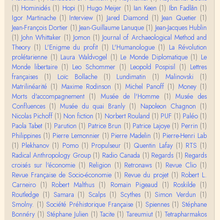
Merci de ta réponse ! Pour les pénis, c'est de cell
(1)
Hominidés
(1)
Hopi
(1)
Hugo Meijer
(1)
Ian Keen
(1)
Ibn Fadlân
(1)
es qu'on écarte, car dans une société pat…
Igor Martinache
(1)
Interview
(1)
Jared Diamond
(1)
Jean Quetier
(1)
Jean-François Dortier
(1)
Jean-Guillaume Lanuque
(1)
Jean-Jacques Hublin
Yves Le Dantec
(1)
John Whittaker
(1)
Jomon
(1)
Journal of Archaeological Method and
Affligeant, ce documentaire. Ca me fait me deman
Theory
(1)
L'Enigme du profit
(1)
L'Humanologue
(1)
La Révolution
der : est-ce que tenter de revoir l'histoire des…
prolétarienne
(1)
Laura Waldvogel
(1)
Le Monde Diplomatique
(1)
Le
Monde libertaire
(1)
Leo Schommer
(1)
Leopold Pospisil
(1)
Lettres
Boudjemaa Sedira
françaises
(1)
Loïc Bollache
(1)
Lundimatin
(1)
Malinovski
(1)
Merci pour cet article méthodique. En effet, les "b
Matrilinéarité
(1)
Maxime Rodinson
(1)
Michel Panoff
(1)
Money
(1)
âtons-à-fouir" qu'on a pu trouver a…
Morts d'accompagnement
(1)
Musée de l'Homme
(1)
Musée des
Confluences
(1)
Musée du quai Branly
(1)
Napoleon Chagnon
(1)
Momo
Nicolas Pichoff
(1)
Non fiction
(1)
Norbert Rouland
(1)
PUF
(1)
Paléo
(1)
BonjourCette question de la remise en cause de l'i
Paola Tabet
(1)
Parution
(1)
Patrice Brun
(1)
Patrice Lajoye
(1)
Perrin
(1)
mage classique de sociétés vivant essentiellem…
Philippines
(1)
Pierre Lemonnier
(1)
Pierre Madelin
(1)
Pierre-Henri Lab
(1)
Plekhanov
(1)
Pomo
(1)
Propulseur
(1)
Quentin Lafay
(1)
RTS
(1)
Anonymous
Radical Anthropology Group
(1)
Radio Canada
(1)
Regards
(1)
Regards
Merci pour votre conférence au collège de France
croisés sur l'économie
(1)
Religion
(1)
Retronaws
(1)
Revue Clio
(1)
sur les femmes préhistoriques et la chasse, très c
Revue Française de Socio-économie
(1)
Revue du projet
(1)
Robert L.
l…
Carneiro
(1)
Robert Malthus
(1)
Romain Pigeaud
(1)
Roskilde
(1)
Routledge
(1)
Samara
(1)
Scalps
(1)
Scythes
(1)
Simon Verdun
(1)
Anonymous
Smolny.
(1)
Bonjour,Merci pour l'article.Vous dîtes : "Pourquoi,
Société Préhistorique Française
(1)
Spiennes
(1)
Stéphane
en tant qu’êtres humains, devrions-nou…
Bonnéry
(1)
Stéphane Julien
(1)
Tacite
(1)
Tareumiut
(1)
Tetrapharmakos