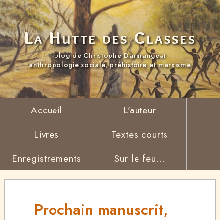
La Hutte des Classes
blog de Christophe Darmangeat
anthropologie sociale, préhistoire et marxisme
Accueil
L’auteur
Livres
Textes courts
Enregistrements
Sur le feu...
Prochain manuscrit,