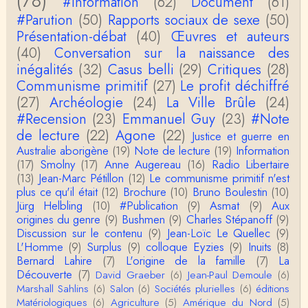
(78)
#Information
(62)
Document
(61)
#Parution
(50)
Rapports sociaux de sexe
(50)
Anonymous
Présentation-débat
(40)
Œuvres et auteurs
Actuellement c'est quelle édition qui est la plus à jo
(40)
Conversation sur la naissance des
ur? La dernière edition française ou celle…
inégalités
(32)
Casus belli
(29)
Critiques
(28)
Communisme primitif
(27)
Le profit déchiffré
roland chaudat
le sous-titre de l’article de la Lutte de Classes “No
(27)
Archéologie
(24)
La Ville Brûle
(24)
n, l’oppression des femmes n’a pas toujours exi…
#Recension
(23)
Emmanuel Guy
(23)
#Note
de lecture
(22)
Agone
(22)
Justice et guerre en
roland chaudat
Australie aborigène
(19)
Note de lecture
(19)
Information
Votre gourmandise sera probablement récompens
(17)
Smolny
(17)
Anne Augereau
(16)
Radio Libertaire
ée parce que Snow apporte "de l'eau à votre m
o…
(13)
Jean-Marc Pétillon
(12)
Le communisme primitif n'est
plus ce qu'il était
(12)
Brochure
(10)
Bruno Boulestin
(10)
Christophe Darmangeat
Jürg Helbling
(10)
#Publication
(9)
Asmat
(9)
Aux
...Et merci à vous pour Snow – qui m'a l'air d'être
origines du genre
(9)
Bushmen
(9)
Charles Stépanoff
(9)
davantage une histoire qu'une et…
Discussion sur le contenu
(9)
Jean-Loïc Le Quellec
(9)
L'Homme
(9)
Surplus
(9)
colloque Eyzies
(9)
Inuits
(8)
roland chaudat
Bernard Lahire
(7)
L'origine de la famille
(7)
La
Tout à fait d'accord avec vous et quant à Leacock j
Découverte
(7)
David Graeber
(6)
Jean-Paul Demoule
(6)
e n'ai lu qu'un de ses ouvrages et il…
Marshall Sahlins
(6)
Salon
(6)
Sociétés plurielles
(6)
éditions
Matériologiques
(6)
Agriculture
(5)
Amérique du Nord
(5)
Anonymous