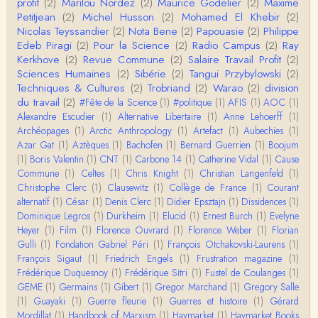
profit
(2)
Marilou Nordez
(2)
Maurice Godelier
(2)
Maxime
Petitjean
(2)
Michel Husson
(2)
Mohamed El Khebir
(2)
Anonymous
Nicolas Teyssandier
(2)
Nota Bene
(2)
Papouasie
(2)
Philippe
Je viens de regarder une vidéo de Pascal Picq sur
Edeb Piragi
(2)
Pour la Science
(2)
Radio Campus
(2)
Ray
"le blob" à l'instant. Mon premier r…
Kerkhove
(2)
Revue Commune
(2)
Salaire Travail Profit
(2)
Sciences Humaines
(2)
Sibérie
(2)
Tangui Przybylowski
(2)
Yves Le Dantec
Techniques & Cultures
(2)
Trobriand
(2)
Warao
(2)
division
En effet, par "hiérarchie" j'entendais surtout ce que
du travail
(2)
#Fête de la Science
(1)
#politique
(1)
AFIS
(1)
AOC
(1)
tu entends dans ton second point…
Alexandre Escudier
(1)
Alternative Libertaire
(1)
Anne Lehoerff
(1)
Archéopages
(1)
Arctic Anthropology
(1)
Artefact
(1)
Aubechies
(1)
Claude Julien
Azar Gat
(1)
Aztèques
(1)
Bachofen
(1)
Bernard Guerrien
(1)
Boojum
« Nous n’avons pas cessé, de toute évidence, d’êt
(1)
Boris Valentin
(1)
CNT
(1)
Carbone 14
(1)
Catherine Vidal
(1)
Cause
re ‘ethnocentriques’. Mais nous n’en sommes pas m
Commune
(1)
Celtes
(1)
Chris Knight
(1)
Christian Langenfeld
(1)
oi…
Christophe Clerc
(1)
Clausewitz
(1)
Collège de France
(1)
Courant
Christophe Darmangeat
alternatif
(1)
César
(1)
Denis Clerc
(1)
Didier Epsztajn
(1)
Dissidences
(1)
Encore une fois, l'histoire de la hiérarchie ne me s
Dominique Legros
(1)
Durkheim
(1)
Elucid
(1)
Ernest Burch
(1)
Evelyne
emble pas être le bon angle de discussion – …
Heyer
(1)
Film
(1)
Florence Ouvrard
(1)
Florence Weber
(1)
Florian
Gulli
(1)
Fondation Gabriel Péri
(1)
François Otchakovski-Laurens
(1)
Christophe Darmangeat
François Sigaut
(1)
Friedrich Engels
(1)
Frustration magazine
(1)
Évidemment, de toute façon c'est toujours de ma f
Frédérique Duquesnoy
(1)
Frédérique Sitri
(1)
Fustel de Coulanges
(1)
aute. ;-)
GEME
(1)
Germains
(1)
Gibert
(1)
Gregor Marchand
(1)
Gregory Salle
(1)
Guayaki
(1)
Guerre fleurie
(1)
Guerres et histoire
(1)
Gérard
Damian
Mordillat
(1)
Handbook of Marxism
(1)
Haymarket
(1)
Haymarket Books