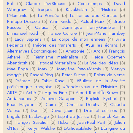
Brill
(5)
Claude Lévi-Strauss
(5)
Contretemps
(5)
David
Homo sapiens a clairement évolué depuis 300 00
Wengrow
(5)
Iroquois
(5)
Kazakhstan
(5)
L'Histoire
(5)
0 ans. Tout d'abord, il y a la différence notable …
L'Humanité
(5)
La Pensée
(5)
Le Temps des Cerises
(5)
Philippe Descola
(5)
Yann Kindo
(5)
Actuel Marx
(4)
Bruce
Christophe Darmangeat
Pascoe
(4)
Calusa
(4)
Dominique Henry-Gambier
(4)
Cet article apporte de l'eau à mon moulin (si j'ose
Emmanuel Todd
(4)
France Culture
(4)
Jean-Marie Harribey
dire) en appuyant la réalité des torture…
(4)
Lady Sapiens
(4)
Le corps de mon ennemi
(4)
Silvia
Federici
(4)
Théorie des transferts
(4)
#Sur les écrans
(3)
roland chaudat
Alternatives Économiques
(3)
Amazonie
(3)
Arc
(3)
François
IROQUOIS CANNIBALISM: FACT NOT FICTIONTho
Athané
(3)
Féminisme matérialiste
(3)
Heide Goettner-
mas S. AblerUniversity of WaterlooBien que ce text
Abendroth
(3)
Historical Materialism
(3)
La Vie des Idées
(3)
e ne comp…
Mae Enga
(3)
Marx
(3)
Marylène Patou-Mathis
(3)
Mervyn
roland chaudat
Meggitt
(3)
Pascal Picq
(3)
Peter Sutton
(3)
Points de vente
Merci de relever ma généralisation hâtive en ce qu
(3)
Préface
(3)
Table Rase
(3)
#Bulletin de la Société
i concerne une hypothétique proportion relative e
préhistorique française
(2)
#Rendez-vous de l'Histoire
(2)
n…
ARTE
(2)
Aché
(2)
Agnès Fine
(2)
Albert Radcliffe-Brown
(2)
Christophe Darmangeat
Andamanais
(2)
Antoine Garapon
(2)
Baptiste Eychart
(2)
Pour ce qui est des effets de la variole, ils ont en
Brian Hayden
(2)
Cairn
(2)
Christine Delphy
(2)
Claudio
effet été catastrophiques 'une manière géné…
Veloso
(2)
Dani
(2)
David Jabin
(2)
Droit et cultures
(2)
Engels
(2)
Esclavage
(2)
Esprit de Justice
(2)
Franck Ramus
Roland Chaudat
(2)
François Savatier
(2)
Hobo
(2)
Jean-Paul Petit
(2)
Julien
L'histoire des populations autochtones profite certai
d'Huy
(2)
Keryn Walshe
(2)
L'Anticapitaliste
(2)
L'Énigme du
nement de ces reconstitutions dont la visit…