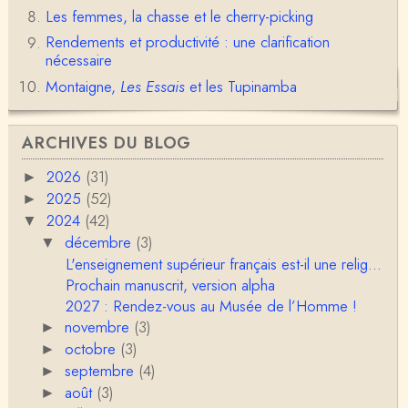
Déjà, je ne vois pas pourquoi le pénis compterait
Les femmes, la chasse et le cherry-picking
moins que la peau ! ;-)Ensuite, je ne vois pas no…
Rendements et productivité : une clarification
Damian
nécessaire
Merci de cet excellent texte (même si il y a sans d
Montaigne,
Les Essais
et les Tupinamba
oute une faute de frappe dans la citation de A,
H…
Pierre
ARCHIVES DU BLOG
Bonjour,En fin de conférence vous évoquez les ca
uses de l'apparition de la notion d'égalité …
2026
(31)
►
2025
(52)
►
Christophe Darmangeat
2024
(42)
▼
En deux mots : vos questions sont légitimes, mais p
our la plupart d'entre elles, les données fon…
décembre
(3)
▼
L'enseignement supérieur français est-il une relig...
RV
Prochain manuscrit, version alpha
Le concept de genre est un sacré foutoir – même
2027 : Rendez-vous au Musée de l’Homme !
si l’on met de coté les acceptions récentes du mot
novembre
(3)
►
c…
octobre
(3)
►
Anonymous
septembre
(4)
►
Porteuses d'eau. Là les philosophes peuvent nous
servir à quelque chose (Bachelard, Gilbert Dura…
août
(3)
►