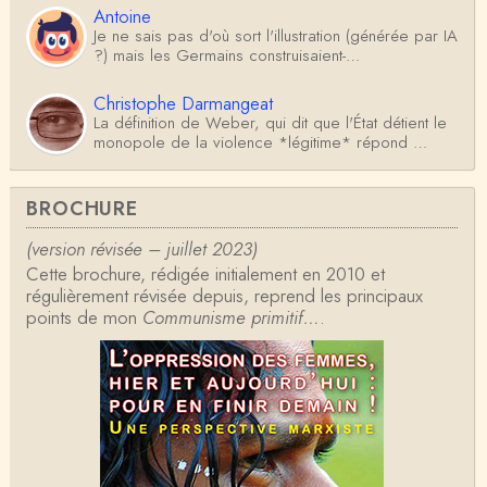
Antoine
Je ne sais pas d'où sort l'illustration (générée par IA
?) mais les Germains construisaient-…
Christophe Darmangeat
La définition de Weber, qui dit que l'État détient le
monopole de la violence *légitime* répond …
Anonymous
BROCHURE
Formidable et complexe sujet ; l'ancien professeur
d'histoire que je suis, Alsacien de surcr…
(version révisée – juillet 2023)
Cette brochure, rédigée initialement en 2010 et
Tangui Przybylowski
régulièrement révisée depuis, reprend les principaux
Concernant Fustel de Coulanges, j'ai le souvenir
points de mon
d'avoir lu, il y a près de 10 ans, un autre…
Communisme primitif…
.
Jean-Paul Demoule
L'Etat ayant donc le monopole de la violence légiti
me, comment interpréter la situation états-un…
Christophe Darmangeat
Je ne sais pas quelle est la couleur de ma ceintur