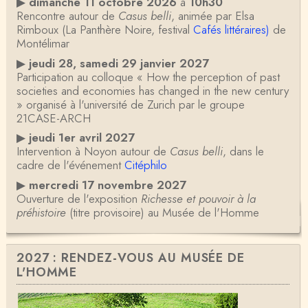
▶
dimanche 11 octobre 2026
à
10h30
Rencontre autour de
Casus belli
, animée par Elsa
Rimboux (La Panthère Noire, festival
Cafés littéraires)
de
Montélimar
▶
jeudi 28, samedi 29 janvier 2027
Participation au colloque « How the perception of past
societies and economies has changed in the new century
» organisé à l'université de Zurich par le groupe
21CASE-ARCH
▶
jeudi 1er avril 2027
Intervention à Noyon autour de
Casus belli
, dans le
cadre de l'événement
Citéphilo
▶
mercredi 17 novembre 2027
Ouverture de l'exposition
Richesse et pouvoir à la
préhistoire
(titre provisoire) au Musée de l'Homme
2027 : RENDEZ-VOUS AU MUSÉE DE
L'HOMME