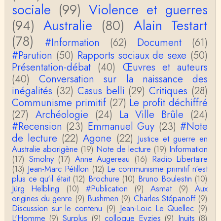
s), dommage, mais j'ai la même impression que …
sociale
(99)
Violence et guerres
(94)
Australie
(80)
Alain Testart
Christophe Darmangeat
La plus récente, donc celle en français, la quatrièm
(78)
e, publiée chez La Découverte.Bonne lecture !
#Information
(62)
Document
(61)
#Parution
(50)
Rapports sociaux de sexe
(50)
Anonymous
Présentation-débat
(40)
Œuvres et auteurs
Actuellement c'est quelle édition qui est la plus à jo
(40)
Conversation sur la naissance des
ur? La dernière edition française ou celle…
inégalités
(32)
Casus belli
(29)
Critiques
(28)
Communisme primitif
(27)
Le profit déchiffré
roland chaudat
le sous-titre de l’article de la Lutte de Classes “No
(27)
Archéologie
(24)
La Ville Brûle
(24)
n, l’oppression des femmes n’a pas toujours exi…
#Recension
(23)
Emmanuel Guy
(23)
#Note
de lecture
(22)
Agone
(22)
Justice et guerre en
roland chaudat
Australie aborigène
(19)
Note de lecture
(19)
Information
Votre gourmandise sera probablement récompens
(17)
Smolny
(17)
Anne Augereau
(16)
Radio Libertaire
ée parce que Snow apporte "de l'eau à votre m
o…
(13)
Jean-Marc Pétillon
(12)
Le communisme primitif n'est
plus ce qu'il était
(12)
Brochure
(10)
Bruno Boulestin
(10)
Christophe Darmangeat
Jürg Helbling
(10)
#Publication
(9)
Asmat
(9)
Aux
...Et merci à vous pour Snow – qui m'a l'air d'être
origines du genre
(9)
Bushmen
(9)
Charles Stépanoff
(9)
davantage une histoire qu'une et…
Discussion sur le contenu
(9)
Jean-Loïc Le Quellec
(9)
L'Homme
(9)
Surplus
(9)
colloque Eyzies
(9)
Inuits
(8)