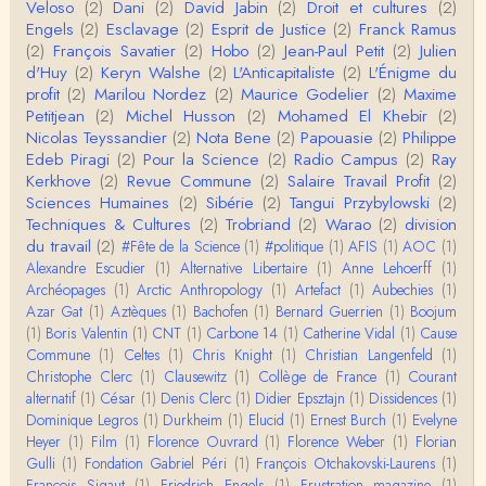
Veloso
(2)
Dani
(2)
David Jabin
(2)
Droit et cultures
(2)
Engels
(2)
Esclavage
(2)
Esprit de Justice
(2)
Franck Ramus
Roland Chaudat
(2)
François Savatier
(2)
Hobo
(2)
Jean-Paul Petit
(2)
Julien
L'histoire des populations autochtones profite certai
d'Huy
(2)
Keryn Walshe
(2)
L'Anticapitaliste
(2)
L'Énigme du
nement de ces reconstitutions dont la visit…
profit
(2)
Marilou Nordez
(2)
Maurice Godelier
(2)
Maxime
Petitjean
(2)
Michel Husson
(2)
Mohamed El Khebir
(2)
Anonymous
Nicolas Teyssandier
(2)
Nota Bene
(2)
Papouasie
(2)
Philippe
Je viens de regarder une vidéo de Pascal Picq sur
Edeb Piragi
(2)
Pour la Science
(2)
Radio Campus
(2)
Ray
"le blob" à l'instant. Mon premier r…
Kerkhove
(2)
Revue Commune
(2)
Salaire Travail Profit
(2)
Sciences Humaines
(2)
Sibérie
(2)
Tangui Przybylowski
(2)
Yves Le Dantec
Techniques & Cultures
(2)
Trobriand
(2)
Warao
(2)
division
En effet, par "hiérarchie" j'entendais surtout ce que
du travail
(2)
#Fête de la Science
(1)
#politique
(1)
AFIS
(1)
AOC
(1)
tu entends dans ton second point…
Alexandre Escudier
(1)
Alternative Libertaire
(1)
Anne Lehoerff
(1)
Archéopages
(1)
Arctic Anthropology
(1)
Artefact
(1)
Aubechies
(1)
Claude Julien
Azar Gat
(1)
Aztèques
(1)
Bachofen
(1)
Bernard Guerrien
(1)
Boojum
« Nous n’avons pas cessé, de toute évidence, d’êt
(1)
Boris Valentin
(1)
CNT
(1)
Carbone 14
(1)
Catherine Vidal
(1)
Cause
re ‘ethnocentriques’. Mais nous n’en sommes pas m
Commune
(1)
Celtes
(1)
Chris Knight
(1)
Christian Langenfeld
(1)
oi…
Christophe Clerc
(1)
Clausewitz
(1)
Collège de France
(1)
Courant
Christophe Darmangeat
alternatif
(1)
César
(1)
Denis Clerc
(1)
Didier Epsztajn
(1)
Dissidences
(1)
Encore une fois, l'histoire de la hiérarchie ne me s
Dominique Legros
(1)
Durkheim
(1)
Elucid
(1)
Ernest Burch
(1)
Evelyne
emble pas être le bon angle de discussion – …
Heyer
(1)
Film
(1)
Florence Ouvrard
(1)
Florence Weber
(1)
Florian
Gulli
(1)
Fondation Gabriel Péri
(1)
François Otchakovski-Laurens
(1)
Christophe Darmangeat
François Sigaut
(1)
Friedrich Engels
(1)
Frustration magazine
(1)