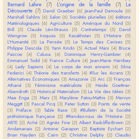
roland chaudat
Bernard Lahire
(7)
L'origine de la famille
(7)
La
Tout à fait d'accord avec vous et quant à Leacock j
Découverte
(7)
David Graeber
(6)
Jean-Paul Demoule
(6)
e n'ai lu qu'un de ses ouvrages et il…
Marshall Sahlins
(6)
Salon
(6)
Sociétés plurielles
(6)
éditions
Matériologiques
(6)
Agriculture
(5)
Amérique du Nord
(5)
Anonymous
Brill
(5)
Claude Lévi-Strauss
(5)
Contretemps
(5)
David
Homo sapiens a clairement évolué depuis 300 00
Wengrow
(5)
Iroquois
(5)
Kazakhstan
(5)
L'Histoire
(5)
0 ans. Tout d'abord, il y a la différence notable …
L'Humanité
(5)
La Pensée
(5)
Le Temps des Cerises
(5)
Philippe Descola
(5)
Yann Kindo
(5)
Actuel Marx
(4)
Bruce
Christophe Darmangeat
Pascoe
(4)
Calusa
(4)
Dominique Henry-Gambier
(4)
Cet article apporte de l'eau à mon moulin (si j'ose
Emmanuel Todd
(4)
France Culture
(4)
Jean-Marie Harribey
dire) en appuyant la réalité des torture…
(4)
Lady Sapiens
(4)
Le corps de mon ennemi
(4)
Silvia
Federici
(4)
Théorie des transferts
(4)
#Sur les écrans
(3)
roland chaudat
Alternatives Économiques
(3)
Amazonie
(3)
Arc
(3)
François
IROQUOIS CANNIBALISM: FACT NOT FICTIONTho
Athané
(3)
Féminisme matérialiste
(3)
Heide Goettner-
mas S. AblerUniversity of WaterlooBien que ce text
Abendroth
(3)
Historical Materialism
(3)
La Vie des Idées
(3)
e ne comp…
Mae Enga
(3)
Marx
(3)
Marylène Patou-Mathis
(3)
Mervyn
roland chaudat
Meggitt
(3)
Pascal Picq
(3)
Peter Sutton
(3)
Points de vente
Merci de relever ma généralisation hâtive en ce qu
(3)
Préface
(3)
Table Rase
(3)
#Bulletin de la Société
i concerne une hypothétique proportion relative e
préhistorique française
(2)
#Rendez-vous de l'Histoire
(2)
n…
ARTE
(2)
Aché
(2)
Agnès Fine
(2)
Albert Radcliffe-Brown
(2)
Christophe Darmangeat
Andamanais
(2)
Antoine Garapon
(2)
Baptiste Eychart
(2)
Pour ce qui est des effets de la variole, ils ont en
Brian Hayden
(2)
Cairn
(2)
Christine Delphy
(2)
Claudio
effet été catastrophiques 'une manière géné…