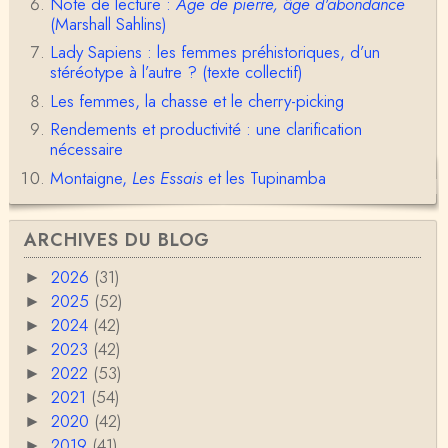
Note de lecture :
Âge de pierre, âge d'abondance
Une nouvelle fois, cher Christophe Darmangeat, m
erci pour l'intelligence et le sens salutaire de…
(Marshall Sahlins)
Lady Sapiens : les femmes préhistoriques, d’un
Christophe Darmangeat
stéréotype à l’autre ? (texte collectif)
Déjà, je ne vois pas pourquoi le pénis compterait
Les femmes, la chasse et le cherry-picking
moins que la peau ! ;-)Ensuite, je ne vois pas no…
Rendements et productivité : une clarification
Damian
nécessaire
Merci de cet excellent texte (même si il y a sans d
Montaigne,
Les Essais
et les Tupinamba
oute une faute de frappe dans la citation de A,
H…
Pierre
ARCHIVES DU BLOG
Bonjour,En fin de conférence vous évoquez les ca
uses de l'apparition de la notion d'égalité …
2026
(31)
►
2025
(52)
►
Christophe Darmangeat
2024
(42)
►
En deux mots : vos questions sont légitimes, mais p
our la plupart d'entre elles, les données fon…
2023
(42)
►
2022
(53)
►
RV
2021
(54)
►
Le concept de genre est un sacré foutoir – même
2020
(42)
►
si l’on met de coté les acceptions récentes du mot
2019
c…
(41)
►