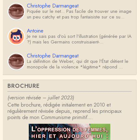
Christophe Darmangeat
Piquée sur le net... Pas facile de trouver une image
un peu catchy et pas trop fantaisiste sur ce su…
Antoine
Je ne sais pas d'où sort l'illustration (générée par IA
?) mais les Germains construisaient-…
Christophe Darmangeat
La définition de Weber, qui dit que l'État détient le
monopole de la violence *légitime* répond …
Anonymous
BROCHURE
Formidable et complexe sujet ; l'ancien professeur
d'histoire que je suis, Alsacien de surcr…
(version révisée – juillet 2023)
Cette brochure, rédigée initialement en 2010 et
Tangui Przybylowski
régulièrement révisée depuis, reprend les principaux
Concernant Fustel de Coulanges, j'ai le souvenir
points de mon
d'avoir lu, il y a près de 10 ans, un autre…
Communisme primitif…
.
Jean-Paul Demoule
L'Etat ayant donc le monopole de la violence légiti