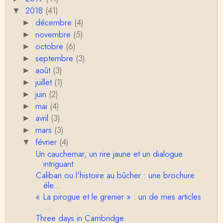
2018
(41)
▼
Anonymous
décembre
Porteuses d'eau. Là les philosophes peuvent nous
(4)
►
servir à quelque chose (Bachelard, Gilbert Dura…
novembre
(5)
►
octobre
(6)
►
Christophe Darmangeat
septembre
(3)
►
C'est peut-être là où il faudrait s'entendre sur ce q
août
(3)
u'on appelle le genre, parce que j&…
►
juillet
(1)
►
Anonymous
juin
(2)
►
Je pense que VB a raison, mais j'ajouterais que la
mai
(4)
►
disparition du genre dont parle Christophe Da…
avril
(3)
►
mars
(3)
►
Sylvain Lejeune
février
Bonjour, j'ai trouvé cette intervention au Collège de
(4)
▼
France très stimulante, ce qui m'a fai…
Un cauchemar, un rire jaune et un dialogue
intriguant
Christophe Darmangeat
Caliban ou l'histoire au bûcher : une brochure
Lis cela (jusqu'au bout !) : https://www.lahuttedescl
éle...
asses.net/2018/06/xenophobie-primitive.html
« La pirogue et le grenier » : un de mes articles
...
Damian
Three days in Cambridge
Bravo et Merci pour cette émission ! "la xénophobi