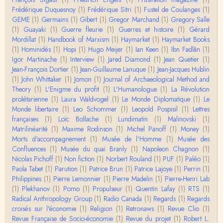
Évidemment, de toute façon c'est toujours de ma f
Frédérique Duquesnoy
(1)
Frédérique Sitri
(1)
Fustel de Coulanges
(1)
aute. ;-)
GEME
(1)
Germains
(1)
Gibert
(1)
Gregor Marchand
(1)
Gregory Salle
(1)
Guayaki
(1)
Guerre fleurie
(1)
Guerres et histoire
(1)
Gérard
Damian
Mordillat
(1)
Handbook of Marxism
(1)
Haymarket
(1)
Haymarket Books
Merci de ta réponse ! Pour les pénis, c'est de cell
(1)
Hominidés
(1)
Hopi
(1)
Hugo Meijer
(1)
Ian Keen
(1)
Ibn Fadlân
(1)
es qu'on écarte, car dans une société pat…
Igor Martinache
(1)
Interview
(1)
Jared Diamond
(1)
Jean Quetier
(1)
Jean-François Dortier
(1)
Jean-Guillaume Lanuque
(1)
Jean-Jacques Hublin
Yves Le Dantec
(1)
John Whittaker
(1)
Jomon
(1)
Journal of Archaeological Method and
Affligeant, ce documentaire. Ca me fait me deman
Theory
(1)
L'Enigme du profit
(1)
L'Humanologue
(1)
La Révolution
der : est-ce que tenter de revoir l'histoire des…
prolétarienne
(1)
Laura Waldvogel
(1)
Le Monde Diplomatique
(1)
Le
Monde libertaire
(1)
Leo Schommer
(1)
Leopold Pospisil
(1)
Lettres
Boudjemaa Sedira
françaises
(1)
Loïc Bollache
(1)
Lundimatin
(1)
Malinovski
(1)
Merci pour cet article méthodique. En effet, les "b
Matrilinéarité
(1)
Maxime Rodinson
(1)
Michel Panoff
(1)
Money
(1)
âtons-à-fouir" qu'on a pu trouver a…
Morts d'accompagnement
(1)
Musée de l'Homme
(1)
Musée des
Confluences
(1)
Musée du quai Branly
(1)
Napoleon Chagnon
(1)
Momo
Nicolas Pichoff
(1)
Non fiction
(1)
Norbert Rouland
(1)
PUF
(1)
Paléo
(1)
BonjourCette question de la remise en cause de l'i
Paola Tabet
(1)
Parution
(1)
Patrice Brun
(1)
Patrice Lajoye
(1)
Perrin
(1)
mage classique de sociétés vivant essentiellem…
Philippines
(1)
Pierre Lemonnier
(1)
Pierre Madelin
(1)
Pierre-Henri Lab
(1)
Plekhanov
(1)
Pomo
(1)
Propulseur
(1)
Quentin Lafay
(1)
RTS
(1)
Anonymous
Radical Anthropology Group
(1)
Radio Canada
(1)
Regards
(1)
Regards
Merci pour votre conférence au collège de France
croisés sur l'économie
(1)
Religion
(1)
Retronaws
(1)
Revue Clio
(1)
sur les femmes préhistoriques et la chasse, très c
Revue Française de Socio-économie
(1)
Revue du projet
(1)
Robert L.