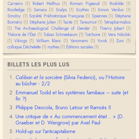
l…
Carneiro
(1)
Robert Malthus
(1)
Romain Pigeaud
(1)
Roskilde
(1)
Routledge
(1)
Samara
(1)
Scalps
(1)
Scythes
(1)
Simon Verdun
(1)
Anonymous
Smolny.
(1)
Bonjour,Merci pour l'article.Vous dîtes : "Pourquoi,
Société Préhistorique Française
(1)
Spiennes
(1)
Stéphane
en tant qu’êtres humains, devrions-nou…
Bonnéry
(1)
Stéphane Julien
(1)
Tacite
(1)
Tareumiut
(1)
Tetrapharmakos
(1)
The Archaeological Challenge of Gender
(1)
Thierry Jobart
(1)
Théorie de l'État
(1)
Tobias Schneebaum
(1)
Tutchone
(1)
Vera Nikolski
Christophe Darmangeat
(1)
Vikings
Envoyez moi un mail : cdarmangeat@gmail.com
(1)
William Blanc
(1)
Yanomami
(1)
Yurok
(1)
Zuni
(1)
colloque Déchelette
(1)
mythes
(1)
Éditions sociales
(1)
anne hebrard
BILLETS LES PLUS LUS
Bonjour, peut-on trouver maintenant le manuscrit d'Al
ain Testart de 2009, souvent cité ?
Caliban et la sorcière
(Silvia Federici), ou l'Histoire
au bûcher - 2/2
Claude Julien
Bonjour Monsieur,Récent abonné à votre blog, je vi
Emmanuel Todd et les systèmes familiaux – suite (et
ens de lire votre dernière publication, qui m’a be…
fin ?)
Philippe Descola, Bruno Latour et Ramsès II
Anonymous
1° Le message subliminal est celui-ci: il y a un sché
Une critique de « Au commencement était... » (D.
ma évolutif des sociétés, avec des stades infér…
Graeber et D. Wengrow) par Axel Paul
Hold-up sur l'anticapitalisme
Olivier Anselm