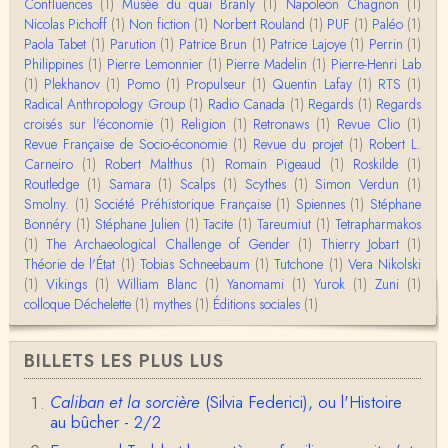
Confluences
(1)
Musée du quai Branly
(1)
Napoleon Chagnon
(1)
Momo
Nicolas Pichoff
(1)
Non fiction
(1)
Norbert Rouland
(1)
PUF
(1)
Paléo
(1)
BonjourCette question de la remise en cause de l'i
Paola Tabet
(1)
Parution
(1)
Patrice Brun
(1)
Patrice Lajoye
(1)
Perrin
(1)
mage classique de sociétés vivant essentiellem…
Philippines
(1)
Pierre Lemonnier
(1)
Pierre Madelin
(1)
Pierre-Henri Lab
(1)
Plekhanov
(1)
Pomo
(1)
Propulseur
(1)
Quentin Lafay
(1)
RTS
(1)
Anonymous
Radical Anthropology Group
(1)
Radio Canada
(1)
Regards
(1)
Regards
Merci pour votre conférence au collège de France
croisés sur l'économie
(1)
Religion
(1)
Retronaws
(1)
Revue Clio
(1)
sur les femmes préhistoriques et la chasse, très c
Revue Française de Socio-économie
(1)
Revue du projet
(1)
Robert L.
l…
Carneiro
(1)
Robert Malthus
(1)
Romain Pigeaud
(1)
Roskilde
(1)
Routledge
(1)
Samara
(1)
Scalps
(1)
Scythes
(1)
Simon Verdun
(1)
Anonymous
Smolny.
(1)
Bonjour,Merci pour l'article.Vous dîtes : "Pourquoi,
Société Préhistorique Française
(1)
Spiennes
(1)
Stéphane
en tant qu’êtres humains, devrions-nou…
Bonnéry
(1)
Stéphane Julien
(1)
Tacite
(1)
Tareumiut
(1)
Tetrapharmakos
(1)
The Archaeological Challenge of Gender
(1)
Thierry Jobart
(1)
Théorie de l'État
(1)
Tobias Schneebaum
(1)
Tutchone
(1)
Vera Nikolski
Christophe Darmangeat
(1)
Vikings
Envoyez moi un mail : cdarmangeat@gmail.com
(1)
William Blanc
(1)
Yanomami
(1)
Yurok
(1)
Zuni
(1)
colloque Déchelette
(1)
mythes
(1)
Éditions sociales
(1)
anne hebrard
BILLETS LES PLUS LUS
Bonjour, peut-on trouver maintenant le manuscrit d'Al
ain Testart de 2009, souvent cité ?
Caliban et la sorcière
(Silvia Federici), ou l'Histoire
au bûcher - 2/2
Claude Julien
Bonjour Monsieur,Récent abonné à votre blog, je vi