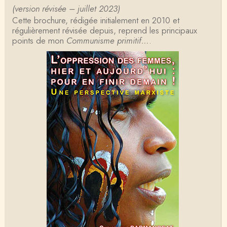
(version révisée – juillet 2023)
Cette brochure, rédigée initialement en 2010 et
Tangui Przybylowski
régulièrement révisée depuis, reprend les principaux
Concernant Fustel de Coulanges, j'ai le souvenir
points de mon
d'avoir lu, il y a près de 10 ans, un autre…
Communisme primitif…
.
Jean-Paul Demoule
L'Etat ayant donc le monopole de la violence légiti
me, comment interpréter la situation états-un…
Christophe Darmangeat
Je ne sais pas quelle est la couleur de ma ceintur
e, mais je suis bien d'accord avec vous sur le…
Christophe Darmangeat
C'est en effet un bon livre, tout à fait recommandab
le.
ChristianP
J'ai vu aujourd'hui que l'historienne Michelle Zancari
ni-Fournel a elle aussi écrit un e…
Nadine