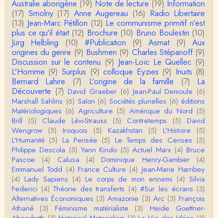
Australie aborigène
(19)
Note de lecture
(19)
Information
Votre gourmandise sera probablement récompens
(17)
Smolny
(17)
Anne Augereau
(16)
Radio Libertaire
ée parce que Snow apporte "de l'eau à votre m
o…
(13)
Jean-Marc Pétillon
(12)
Le communisme primitif n'est
plus ce qu'il était
(12)
Brochure
(10)
Bruno Boulestin
(10)
Christophe Darmangeat
Jürg Helbling
(10)
#Publication
(9)
Asmat
(9)
Aux
...Et merci à vous pour Snow – qui m'a l'air d'être
origines du genre
(9)
Bushmen
(9)
Charles Stépanoff
(9)
davantage une histoire qu'une et…
Discussion sur le contenu
(9)
Jean-Loïc Le Quellec
(9)
L'Homme
(9)
Surplus
(9)
colloque Eyzies
(9)
Inuits
(8)
roland chaudat
Bernard Lahire
(7)
L'origine de la famille
(7)
La
Tout à fait d'accord avec vous et quant à Leacock j
Découverte
(7)
David Graeber
(6)
Jean-Paul Demoule
(6)
e n'ai lu qu'un de ses ouvrages et il…
Marshall Sahlins
(6)
Salon
(6)
Sociétés plurielles
(6)
éditions
Matériologiques
(6)
Agriculture
(5)
Amérique du Nord
(5)
Anonymous
Brill
(5)
Claude Lévi-Strauss
(5)
Contretemps
(5)
David
Homo sapiens a clairement évolué depuis 300 00
Wengrow
(5)
Iroquois
(5)
Kazakhstan
(5)
L'Histoire
(5)
0 ans. Tout d'abord, il y a la différence notable …
L'Humanité
(5)
La Pensée
(5)
Le Temps des Cerises
(5)
Philippe Descola
(5)
Yann Kindo
(5)
Actuel Marx
(4)
Bruce
Christophe Darmangeat
Pascoe
(4)
Calusa
(4)
Dominique Henry-Gambier
(4)
Cet article apporte de l'eau à mon moulin (si j'ose
Emmanuel Todd
(4)
France Culture
(4)
Jean-Marie Harribey
dire) en appuyant la réalité des torture…
(4)
Lady Sapiens
(4)
Le corps de mon ennemi
(4)
Silvia
Federici
(4)
Théorie des transferts
(4)
#Sur les écrans
(3)
roland chaudat
Alternatives Économiques
(3)
Amazonie
(3)
Arc
(3)
François
IROQUOIS CANNIBALISM: FACT NOT FICTIONTho
Athané
(3)
Féminisme matérialiste
(3)
Heide Goettner-
mas S. AblerUniversity of WaterlooBien que ce text