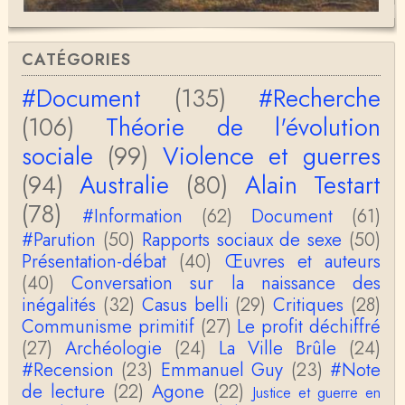
Christophe Darmangeat
Si, le lien fonctionne bel et bien, je viens de le véri
CATÉGORIES
fier. Il mène à la thèse de Jean-Claude Favin…
#Document
(135)
#Recherche
roland `chaudat
(106)
Théorie de l'évolution
le lien cité par BB ne fonctionne pas ( 6 ans aprè
s), dommage, mais j'ai la même impression que …
sociale
(99)
Violence et guerres
(94)
Australie
(80)
Alain Testart
Christophe Darmangeat
La plus récente, donc celle en français, la quatrièm
(78)
e, publiée chez La Découverte.Bonne lecture !
#Information
(62)
Document
(61)
#Parution
(50)
Rapports sociaux de sexe
(50)
Anonymous
Présentation-débat
(40)
Œuvres et auteurs
Actuellement c'est quelle édition qui est la plus à jo
(40)
Conversation sur la naissance des
ur? La dernière edition française ou celle…
inégalités
(32)
Casus belli
(29)
Critiques
(28)
Communisme primitif
(27)
Le profit déchiffré
roland chaudat
le sous-titre de l’article de la Lutte de Classes “No
(27)
Archéologie
(24)
La Ville Brûle
(24)
n, l’oppression des femmes n’a pas toujours exi…
#Recension
(23)
Emmanuel Guy
(23)
#Note
de lecture
(22)
Agone
(22)
Justice et guerre en
roland chaudat