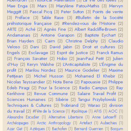
Abendroth
(3)
Historical Materialism
(3)
La Vie des Idées
(3)
e ne comp…
Mae Enga
(3)
Marx
(3)
Marylène Patou-Mathis
(3)
Mervyn
roland chaudat
Meggitt
(3)
Pascal Picq
(3)
Peter Sutton
(3)
Points de vente
Merci de relever ma généralisation hâtive en ce qu
(3)
Préface
(3)
Table Rase
(3)
#Bulletin de la Société
i concerne une hypothétique proportion relative e
préhistorique française
(2)
#Rendez-vous de l'Histoire
(2)
n…
ARTE
(2)
Aché
(2)
Agnès Fine
(2)
Albert Radcliffe-Brown
(2)
Christophe Darmangeat
Andamanais
(2)
Antoine Garapon
(2)
Baptiste Eychart
(2)
Pour ce qui est des effets de la variole, ils ont en
Brian Hayden
(2)
Cairn
(2)
Christine Delphy
(2)
Claudio
effet été catastrophiques 'une manière géné…
Veloso
(2)
Dani
(2)
David Jabin
(2)
Droit et cultures
(2)
Engels
(2)
Esclavage
(2)
Esprit de Justice
(2)
Franck Ramus
Roland Chaudat
(2)
François Savatier
(2)
Hobo
(2)
Jean-Paul Petit
(2)
Julien
L'histoire des populations autochtones profite certai
d'Huy
(2)
Keryn Walshe
(2)
L'Anticapitaliste
(2)
L'Énigme du
nement de ces reconstitutions dont la visit…
profit
(2)
Marilou Nordez
(2)
Maurice Godelier
(2)
Maxime
Petitjean
(2)
Michel Husson
(2)
Mohamed El Khebir
(2)
Anonymous
Nicolas Teyssandier
(2)
Nota Bene
(2)
Papouasie
(2)
Philippe
Je viens de regarder une vidéo de Pascal Picq sur
Edeb Piragi
(2)
Pour la Science
(2)
Radio Campus
(2)
Ray
"le blob" à l'instant. Mon premier r…
Kerkhove
(2)
Revue Commune
(2)
Salaire Travail Profit
(2)
Sciences Humaines
(2)
Sibérie
(2)
Tangui Przybylowski
(2)
Yves Le Dantec
Techniques & Cultures
(2)
Trobriand
(2)
Warao
(2)
division
En effet, par "hiérarchie" j'entendais surtout ce que
du travail
(2)
#Fête de la Science
(1)
#politique
(1)
AFIS
(1)
AOC
(1)
tu entends dans ton second point…
Alexandre Escudier
(1)
Alternative Libertaire
(1)
Anne Lehoerff
(1)
Archéopages
(1)
Arctic Anthropology
(1)
Artefact
(1)
Aubechies
(1)
Claude Julien
Azar Gat
(1)
Aztèques
(1)
Bachofen
(1)
Bernard Guerrien
(1)
Boojum