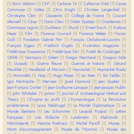
« Nous n’avons pas cessé, de toute évidence, d’êt
(1)
Boris Valentin
(1)
CNT
(1)
Carbone 14
(1)
Catherine Vidal
(1)
Cause
re ‘ethnocentriques’. Mais nous n’en sommes pas m
Commune
(1)
Celtes
(1)
Chris Knight
(1)
Christian Langenfeld
(1)
oi…
Christophe Clerc
(1)
Clausewitz
(1)
Collège de France
(1)
Courant
Christophe Darmangeat
alternatif
(1)
César
(1)
Denis Clerc
(1)
Didier Epsztajn
(1)
Dissidences
(1)
Encore une fois, l'histoire de la hiérarchie ne me s
Dominique Legros
(1)
Durkheim
(1)
Elucid
(1)
Ernest Burch
(1)
Evelyne
emble pas être le bon angle de discussion – …
Heyer
(1)
Film
(1)
Florence Ouvrard
(1)
Florence Weber
(1)
Florian
Gulli
(1)
Fondation Gabriel Péri
(1)
François Otchakovski-Laurens
(1)
Christophe Darmangeat
François Sigaut
(1)
Friedrich Engels
(1)
Frustration magazine
(1)
Évidemment, de toute façon c'est toujours de ma f
Frédérique Duquesnoy
(1)
Frédérique Sitri
(1)
Fustel de Coulanges
(1)
aute. ;-)
GEME
(1)
Germains
(1)
Gibert
(1)
Gregor Marchand
(1)
Gregory Salle
(1)
Guayaki
(1)
Guerre fleurie
(1)
Guerres et histoire
(1)
Gérard
Damian
Mordillat
(1)
Handbook of Marxism
(1)
Haymarket
(1)
Haymarket Books
Merci de ta réponse ! Pour les pénis, c'est de cell
(1)
Hominidés
(1)
Hopi
(1)
Hugo Meijer
(1)
Ian Keen
(1)
Ibn Fadlân
(1)
es qu'on écarte, car dans une société pat…
Igor Martinache
(1)
Interview
(1)
Jared Diamond
(1)
Jean Quetier
(1)
Jean-François Dortier
(1)
Jean-Guillaume Lanuque
(1)
Jean-Jacques Hublin
Yves Le Dantec
(1)
John Whittaker
(1)
Jomon
(1)
Journal of Archaeological Method and
Affligeant, ce documentaire. Ca me fait me deman
Theory
(1)
L'Enigme du profit
(1)
L'Humanologue
(1)
La Révolution
der : est-ce que tenter de revoir l'histoire des…
prolétarienne
(1)
Laura Waldvogel
(1)
Le Monde Diplomatique
(1)
Le
Monde libertaire
(1)
Leo Schommer
(1)
Leopold Pospisil
(1)
Lettres
Boudjemaa Sedira
françaises
(1)
Loïc Bollache
(1)
Lundimatin
(1)
Malinovski
(1)
Merci pour cet article méthodique. En effet, les "b
Matrilinéarité
(1)
Maxime Rodinson
(1)
Michel Panoff
(1)
Money
(1)
âtons-à-fouir" qu'on a pu trouver a…
Morts d'accompagnement
(1)
Musée de l'Homme
(1)
Musée des