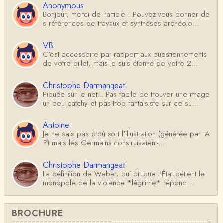
Anonymous
Bonjour, merci de l'article ! Pouvez-vous donner de
s références de travaux et synthèses archéolo…
VB
C'est accessoire par rapport aux questionnements
de votre billet, mais je suis étonné de votre 2…
Christophe Darmangeat
Piquée sur le net... Pas facile de trouver une image
un peu catchy et pas trop fantaisiste sur ce su…
Antoine
Je ne sais pas d'où sort l'illustration (générée par IA
?) mais les Germains construisaient-…
Christophe Darmangeat
La définition de Weber, qui dit que l'État détient le
monopole de la violence *légitime* répond …
Anonymous
BROCHURE
Formidable et complexe sujet ; l'ancien professeur
d'histoire que je suis, Alsacien de surcr…