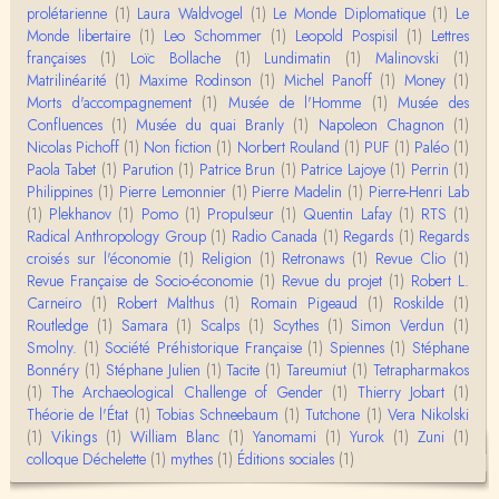
prolétarienne
(1)
Laura Waldvogel
(1)
Le Monde Diplomatique
(1)
Le
Monde libertaire
(1)
Leo Schommer
(1)
Leopold Pospisil
(1)
Lettres
françaises
(1)
Loïc Bollache
(1)
Lundimatin
(1)
Malinovski
(1)
Matrilinéarité
(1)
Maxime Rodinson
(1)
Michel Panoff
(1)
Money
(1)
Morts d'accompagnement
(1)
Musée de l'Homme
(1)
Musée des
Confluences
(1)
Musée du quai Branly
(1)
Napoleon Chagnon
(1)
Nicolas Pichoff
(1)
Non fiction
(1)
Norbert Rouland
(1)
PUF
(1)
Paléo
(1)
Paola Tabet
(1)
Parution
(1)
Patrice Brun
(1)
Patrice Lajoye
(1)
Perrin
(1)
Philippines
(1)
Pierre Lemonnier
(1)
Pierre Madelin
(1)
Pierre-Henri Lab
(1)
Plekhanov
(1)
Pomo
(1)
Propulseur
(1)
Quentin Lafay
(1)
RTS
(1)
Radical Anthropology Group
(1)
Radio Canada
(1)
Regards
(1)
Regards
croisés sur l'économie
(1)
Religion
(1)
Retronaws
(1)
Revue Clio
(1)
Revue Française de Socio-économie
(1)
Revue du projet
(1)
Robert L.
Carneiro
(1)
Robert Malthus
(1)
Romain Pigeaud
(1)
Roskilde
(1)
Routledge
(1)
Samara
(1)
Scalps
(1)
Scythes
(1)
Simon Verdun
(1)
Smolny.
(1)
Société Préhistorique Française
(1)
Spiennes
(1)
Stéphane
Bonnéry
(1)
Stéphane Julien
(1)
Tacite
(1)
Tareumiut
(1)
Tetrapharmakos
(1)
The Archaeological Challenge of Gender
(1)
Thierry Jobart
(1)
Théorie de l'État
(1)
Tobias Schneebaum
(1)
Tutchone
(1)
Vera Nikolski
(1)
Vikings
(1)
William Blanc
(1)
Yanomami
(1)
Yurok
(1)
Zuni
(1)
colloque Déchelette
(1)
mythes
(1)
Éditions sociales
(1)