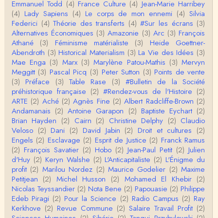
Emmanuel Todd
(4)
France Culture
(4)
Jean-Marie Harribey
(4)
Lady Sapiens
(4)
Le corps de mon ennemi
(4)
Silvia
Federici
(4)
Théorie des transferts
(4)
#Sur les écrans
(3)
Alternatives Économiques
(3)
Amazonie
(3)
Arc
(3)
François
Athané
(3)
Féminisme matérialiste
(3)
Heide Goettner-
Abendroth
(3)
Historical Materialism
(3)
La Vie des Idées
(3)
Mae Enga
(3)
Marx
(3)
Marylène Patou-Mathis
(3)
Mervyn
Meggitt
(3)
Pascal Picq
(3)
Peter Sutton
(3)
Points de vente
(3)
Préface
(3)
Table Rase
(3)
#Bulletin de la Société
préhistorique française
(2)
#Rendez-vous de l'Histoire
(2)
ARTE
(2)
Aché
(2)
Agnès Fine
(2)
Albert Radcliffe-Brown
(2)
Andamanais
(2)
Antoine Garapon
(2)
Baptiste Eychart
(2)
Brian Hayden
(2)
Cairn
(2)
Christine Delphy
(2)
Claudio
Veloso
(2)
Dani
(2)
David Jabin
(2)
Droit et cultures
(2)
Engels
(2)
Esclavage
(2)
Esprit de Justice
(2)
Franck Ramus
(2)
François Savatier
(2)
Hobo
(2)
Jean-Paul Petit
(2)
Julien
d'Huy
(2)
Keryn Walshe
(2)
L'Anticapitaliste
(2)
L'Énigme du
profit
(2)
Marilou Nordez
(2)
Maurice Godelier
(2)
Maxime
Petitjean
(2)
Michel Husson
(2)
Mohamed El Khebir
(2)
Nicolas Teyssandier
(2)
Nota Bene
(2)
Papouasie
(2)
Philippe
Edeb Piragi
(2)
Pour la Science
(2)
Radio Campus
(2)
Ray
Kerkhove
(2)
Revue Commune
(2)
Salaire Travail Profit
(2)
Sciences Humaines
(2)
Sibérie
(2)
Tangui Przybylowski
(2)