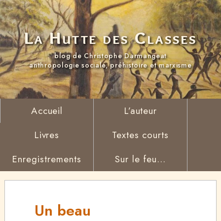
La Hutte des Classes
blog de Christophe Darmangeat
anthropologie sociale, préhistoire et marxisme
Accueil
L’auteur
Livres
Textes courts
Enregistrements
Sur le feu...
Un beau