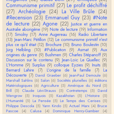
Communisme primitif
(27)
Le profit déchiffré
(27)
Archéologie
(24)
La Ville Brûle
(24)
#Recension
(23)
Emmanuel Guy
(23)
#Note
de lecture
(22)
Agone
(22)
Justice et guerre en
Australie aborigène
(19)
Note de lecture
(19)
Information
(17)
Smolny
(17)
Anne Augereau
(16)
Radio Libertaire
(13)
Jean-Marc Pétillon
(12)
Le communisme primitif n'est
plus ce qu'il était
(12)
Brochure
(10)
Bruno Boulestin
(10)
Jürg Helbling
(10)
#Publication
(9)
Asmat
(9)
Aux
origines du genre
(9)
Bushmen
(9)
Charles Stépanoff
(9)
Discussion sur le contenu
(9)
Jean-Loïc Le Quellec
(9)
L'Homme
(9)
Surplus
(9)
colloque Eyzies
(9)
Inuits
(8)
Bernard Lahire
(7)
L'origine de la famille
(7)
La
Découverte
(7)
David Graeber
(6)
Jean-Paul Demoule
(6)
Marshall Sahlins
(6)
Salon
(6)
Sociétés plurielles
(6)
éditions
Matériologiques
(6)
Agriculture
(5)
Amérique du Nord
(5)
Brill
(5)
Claude Lévi-Strauss
(5)
Contretemps
(5)
David
Wengrow
(5)
Iroquois
(5)
Kazakhstan
(5)
L'Histoire
(5)
L'Humanité
(5)
La Pensée
(5)
Le Temps des Cerises
(5)
Philippe Descola
(5)
Yann Kindo
(5)
Actuel Marx
(4)
Bruce
Pascoe
(4)
Calusa
(4)
Dominique Henry-Gambier
(4)