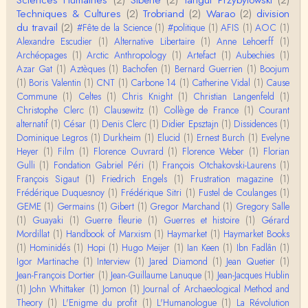
Techniques & Cultures
(2)
Trobriand
(2)
Warao
(2)
division
du travail
(2)
#Fête de la Science
(1)
#politique
(1)
AFIS
(1)
AOC
(1)
Alexandre Escudier
(1)
Alternative Libertaire
(1)
Anne Lehoerff
(1)
Archéopages
(1)
Arctic Anthropology
(1)
Artefact
(1)
Aubechies
(1)
Azar Gat
(1)
Aztèques
(1)
Bachofen
(1)
Bernard Guerrien
(1)
Boojum
(1)
Boris Valentin
(1)
CNT
(1)
Carbone 14
(1)
Catherine Vidal
(1)
Cause
Commune
(1)
Celtes
(1)
Chris Knight
(1)
Christian Langenfeld
(1)
Christophe Clerc
(1)
Clausewitz
(1)
Collège de France
(1)
Courant
alternatif
(1)
César
(1)
Denis Clerc
(1)
Didier Epsztajn
(1)
Dissidences
(1)
Dominique Legros
(1)
Durkheim
(1)
Elucid
(1)
Ernest Burch
(1)
Evelyne
Heyer
(1)
Film
(1)
Florence Ouvrard
(1)
Florence Weber
(1)
Florian
Gulli
(1)
Fondation Gabriel Péri
(1)
François Otchakovski-Laurens
(1)
François Sigaut
(1)
Friedrich Engels
(1)
Frustration magazine
(1)
Frédérique Duquesnoy
(1)
Frédérique Sitri
(1)
Fustel de Coulanges
(1)
GEME
(1)
Germains
(1)
Gibert
(1)
Gregor Marchand
(1)
Gregory Salle
(1)
Guayaki
(1)
Guerre fleurie
(1)
Guerres et histoire
(1)
Gérard
Mordillat
(1)
Handbook of Marxism
(1)
Haymarket
(1)
Haymarket Books
(1)
Hominidés
(1)
Hopi
(1)
Hugo Meijer
(1)
Ian Keen
(1)
Ibn Fadlân
(1)
Igor Martinache
(1)
Interview
(1)
Jared Diamond
(1)
Jean Quetier
(1)
Jean-François Dortier
(1)
Jean-Guillaume Lanuque
(1)
Jean-Jacques Hublin
(1)
John Whittaker
(1)
Jomon
(1)
Journal of Archaeological Method and
Theory
(1)
L'Enigme du profit
(1)
L'Humanologue
(1)
La Révolution