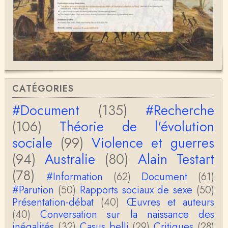
CATÉGORIES
#Document
(135)
#Recherche
(106)
Théorie de l'évolution
sociale
(99)
Violence et guerres
(94)
Australie
(80)
Alain Testart
(78)
#Information
(62)
Document
(61)
#Parution
(50)
Rapports sociaux de sexe
(50)
Présentation-débat
(40)
Œuvres et auteurs
(40)
Conversation sur la naissance des
inégalités
(32)
Casus belli
(29)
Critiques
(28)