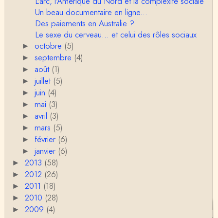
L'arc, l'Amérique du Nord et la complexité sociale
Un beau documentaire en ligne...
Des paiements en Australie ?
Le sexe du cerveau... et celui des rôles sociaux
octobre
(5)
►
septembre
(4)
►
août
(1)
►
juillet
(5)
►
juin
(4)
►
mai
(3)
►
avril
(3)
►
mars
(5)
►
février
(6)
►
janvier
(6)
►
2013
(58)
►
2012
(26)
►
2011
(18)
►
2010
(28)
►
2009
(4)
►