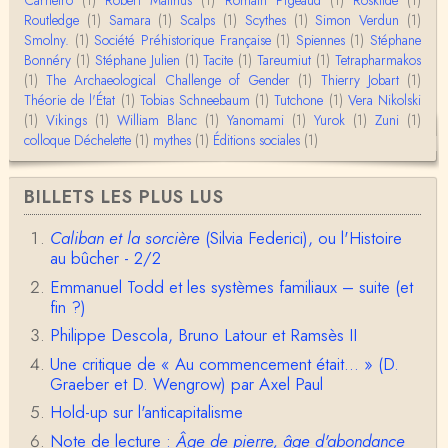
Routledge
(1)
Samara
(1)
Scalps
(1)
Scythes
(1)
Simon Verdun
(1)
Anonymous
Smolny.
(1)
Bonjour,Merci pour l'article.Vous dîtes : "Pourquoi,
Société Préhistorique Française
(1)
Spiennes
(1)
Stéphane
en tant qu’êtres humains, devrions-nou…
Bonnéry
(1)
Stéphane Julien
(1)
Tacite
(1)
Tareumiut
(1)
Tetrapharmakos
(1)
The Archaeological Challenge of Gender
(1)
Thierry Jobart
(1)
Théorie de l'État
(1)
Tobias Schneebaum
(1)
Tutchone
(1)
Vera Nikolski
Christophe Darmangeat
(1)
Vikings
Envoyez moi un mail : cdarmangeat@gmail.com
(1)
William Blanc
(1)
Yanomami
(1)
Yurok
(1)
Zuni
(1)
colloque Déchelette
(1)
mythes
(1)
Éditions sociales
(1)
anne hebrard
BILLETS LES PLUS LUS
Bonjour, peut-on trouver maintenant le manuscrit d'Al
ain Testart de 2009, souvent cité ?
Caliban et la sorcière
(Silvia Federici), ou l'Histoire
au bûcher - 2/2
Claude Julien
Bonjour Monsieur,Récent abonné à votre blog, je vi
Emmanuel Todd et les systèmes familiaux – suite (et
ens de lire votre dernière publication, qui m’a be…
fin ?)
Philippe Descola, Bruno Latour et Ramsès II
Anonymous
1° Le message subliminal est celui-ci: il y a un sché
Une critique de « Au commencement était... » (D.
ma évolutif des sociétés, avec des stades infér…
Graeber et D. Wengrow) par Axel Paul
Hold-up sur l'anticapitalisme
Olivier Anselm
Note de lecture :
Âge de pierre, âge d'abondance
Une nouvelle fois, cher Christophe Darmangeat, m