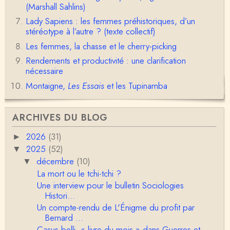
erci pour l'intelligence et le sens salutaire de…
(Marshall Sahlins)
Lady Sapiens : les femmes préhistoriques, d’un
Christophe Darmangeat
stéréotype à l’autre ? (texte collectif)
Déjà, je ne vois pas pourquoi le pénis compterait
Les femmes, la chasse et le cherry-picking
moins que la peau ! ;-)Ensuite, je ne vois pas no…
Rendements et productivité : une clarification
Damian
nécessaire
Merci de cet excellent texte (même si il y a sans d
Montaigne,
Les Essais
et les Tupinamba
oute une faute de frappe dans la citation de A,
H…
Pierre
ARCHIVES DU BLOG
Bonjour,En fin de conférence vous évoquez les ca
uses de l'apparition de la notion d'égalité …
2026
(31)
►
2025
(52)
▼
Christophe Darmangeat
décembre
(10)
▼
En deux mots : vos questions sont légitimes, mais p
our la plupart d'entre elles, les données fon…
La mort ou le tchi-tchi ?
Une interview pour le bulletin Sociologies
RV
Histori...
Le concept de genre est un sacré foutoir – même
Un compte-rendu de L'Énigme du profit par
si l’on met de coté les acceptions récentes du mot
Bernard ...
c…
Casus belli, « livre du mois » dans Guerres et