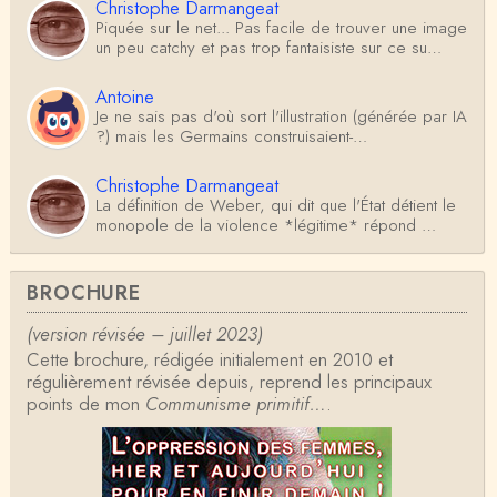
Christophe Darmangeat
Piquée sur le net... Pas facile de trouver une image
un peu catchy et pas trop fantaisiste sur ce su…
Antoine
Je ne sais pas d'où sort l'illustration (générée par IA
?) mais les Germains construisaient-…
Christophe Darmangeat
La définition de Weber, qui dit que l'État détient le
monopole de la violence *légitime* répond …
Anonymous
BROCHURE
Formidable et complexe sujet ; l'ancien professeur
d'histoire que je suis, Alsacien de surcr…
(version révisée – juillet 2023)
Cette brochure, rédigée initialement en 2010 et
Tangui Przybylowski
régulièrement révisée depuis, reprend les principaux
Concernant Fustel de Coulanges, j'ai le souvenir
points de mon
d'avoir lu, il y a près de 10 ans, un autre…
Communisme primitif…
.
Jean-Paul Demoule
L'Etat ayant donc le monopole de la violence légiti
me, comment interpréter la situation états-un…