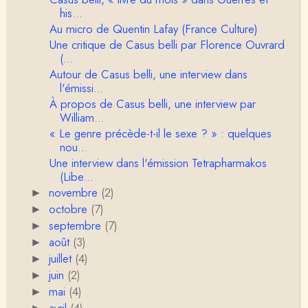
Anonymous
his...
Porteuses d'eau. Là les philosophes peuvent nous
Au micro de Quentin Lafay (France Culture)
servir à quelque chose (Bachelard, Gilbert Dura…
Une critique de Casus belli par Florence Ouvrard
(...
Christophe Darmangeat
Autour de Casus belli, une interview dans
C'est peut-être là où il faudrait s'entendre sur ce q
l'émissi...
u'on appelle le genre, parce que j&…
À propos de Casus belli, une interview par
William...
Anonymous
« Le genre précède-t-il le sexe ? » : quelques
Je pense que VB a raison, mais j'ajouterais que la
disparition du genre dont parle Christophe Da…
nou...
Une interview dans l'émission Tetrapharmakos
Sylvain Lejeune
(Libe...
Bonjour, j'ai trouvé cette intervention au Collège de
novembre
(2)
►
France très stimulante, ce qui m'a fai…
octobre
(7)
►
septembre
(7)
►
Christophe Darmangeat
août
(3)
Lis cela (jusqu'au bout !) : https://www.lahuttedescl
►
asses.net/2018/06/xenophobie-primitive.html
juillet
(4)
►
juin
(2)
►
Damian
mai
(4)
►
Bravo et Merci pour cette émission ! "la xénophobi
avril
(4)