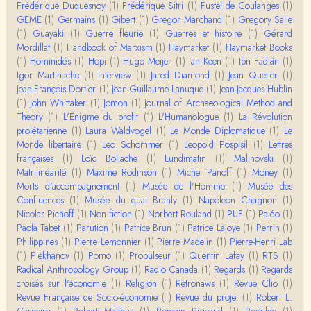
Évidemment, de toute façon c'est toujours de ma f
Frédérique Duquesnoy
(1)
Frédérique Sitri
(1)
Fustel de Coulanges
(1)
aute. ;-)
GEME
(1)
Germains
(1)
Gibert
(1)
Gregor Marchand
(1)
Gregory Salle
(1)
Guayaki
(1)
Guerre fleurie
(1)
Guerres et histoire
(1)
Gérard
Damian
Mordillat
(1)
Handbook of Marxism
(1)
Haymarket
(1)
Haymarket Books
Merci de ta réponse ! Pour les pénis, c'est de cell
(1)
Hominidés
(1)
Hopi
(1)
Hugo Meijer
(1)
Ian Keen
(1)
Ibn Fadlân
(1)
es qu'on écarte, car dans une société pat…
Igor Martinache
(1)
Interview
(1)
Jared Diamond
(1)
Jean Quetier
(1)
Jean-François Dortier
(1)
Jean-Guillaume Lanuque
(1)
Jean-Jacques Hublin
Yves Le Dantec
(1)
John Whittaker
(1)
Jomon
(1)
Journal of Archaeological Method and
Affligeant, ce documentaire. Ca me fait me deman
Theory
(1)
L'Enigme du profit
(1)
L'Humanologue
(1)
La Révolution
der : est-ce que tenter de revoir l'histoire des…
prolétarienne
(1)
Laura Waldvogel
(1)
Le Monde Diplomatique
(1)
Le
Monde libertaire
(1)
Leo Schommer
(1)
Leopold Pospisil
(1)
Lettres
Boudjemaa Sedira
françaises
(1)
Loïc Bollache
(1)
Lundimatin
(1)
Malinovski
(1)
Merci pour cet article méthodique. En effet, les "b
Matrilinéarité
(1)
Maxime Rodinson
(1)
Michel Panoff
(1)
Money
(1)
âtons-à-fouir" qu'on a pu trouver a…
Morts d'accompagnement
(1)
Musée de l'Homme
(1)
Musée des
Confluences
(1)
Musée du quai Branly
(1)
Napoleon Chagnon
(1)
Momo
Nicolas Pichoff
(1)
Non fiction
(1)
Norbert Rouland
(1)
PUF
(1)
Paléo
(1)
BonjourCette question de la remise en cause de l'i
Paola Tabet
(1)
Parution
(1)
Patrice Brun
(1)
Patrice Lajoye
(1)
Perrin
(1)
mage classique de sociétés vivant essentiellem…
Philippines
(1)
Pierre Lemonnier
(1)
Pierre Madelin
(1)
Pierre-Henri Lab
(1)
Plekhanov
(1)
Pomo
(1)
Propulseur
(1)
Quentin Lafay
(1)
RTS
(1)
Anonymous
Radical Anthropology Group
(1)
Radio Canada
(1)
Regards
(1)
Regards
Merci pour votre conférence au collège de France
croisés sur l'économie
(1)
Religion
(1)
Retronaws
(1)
Revue Clio
(1)
sur les femmes préhistoriques et la chasse, très c
Revue Française de Socio-économie
(1)
Revue du projet
(1)
Robert L.
l…
Carneiro
(1)
Robert Malthus
(1)
Romain Pigeaud
(1)
Roskilde
(1)