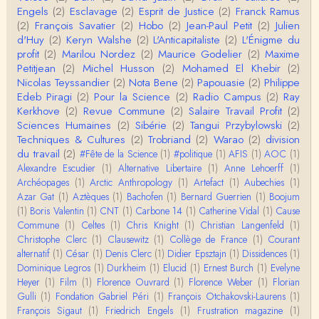
Engels
(2)
Esclavage
(2)
Esprit de Justice
(2)
Franck Ramus
Roland Chaudat
(2)
François Savatier
(2)
Hobo
(2)
Jean-Paul Petit
(2)
Julien
L'histoire des populations autochtones profite certai
d'Huy
(2)
Keryn Walshe
(2)
L'Anticapitaliste
(2)
L'Énigme du
nement de ces reconstitutions dont la visit…
profit
(2)
Marilou Nordez
(2)
Maurice Godelier
(2)
Maxime
Petitjean
(2)
Michel Husson
(2)
Mohamed El Khebir
(2)
Anonymous
Nicolas Teyssandier
(2)
Nota Bene
(2)
Papouasie
(2)
Philippe
Je viens de regarder une vidéo de Pascal Picq sur
Edeb Piragi
(2)
Pour la Science
(2)
Radio Campus
(2)
Ray
"le blob" à l'instant. Mon premier r…
Kerkhove
(2)
Revue Commune
(2)
Salaire Travail Profit
(2)
Sciences Humaines
(2)
Sibérie
(2)
Tangui Przybylowski
(2)
Yves Le Dantec
Techniques & Cultures
(2)
Trobriand
(2)
Warao
(2)
division
En effet, par "hiérarchie" j'entendais surtout ce que
du travail
(2)
#Fête de la Science
(1)
#politique
(1)
AFIS
(1)
AOC
(1)
tu entends dans ton second point…
Alexandre Escudier
(1)
Alternative Libertaire
(1)
Anne Lehoerff
(1)
Archéopages
(1)
Arctic Anthropology
(1)
Artefact
(1)
Aubechies
(1)
Claude Julien
Azar Gat
(1)
Aztèques
(1)
Bachofen
(1)
Bernard Guerrien
(1)
Boojum
« Nous n’avons pas cessé, de toute évidence, d’êt
(1)
Boris Valentin
(1)
CNT
(1)
Carbone 14
(1)
Catherine Vidal
(1)
Cause
re ‘ethnocentriques’. Mais nous n’en sommes pas m
Commune
(1)
Celtes
(1)
Chris Knight
(1)
Christian Langenfeld
(1)
oi…
Christophe Clerc
(1)
Clausewitz
(1)
Collège de France
(1)
Courant
Christophe Darmangeat
alternatif
(1)
César
(1)
Denis Clerc
(1)
Didier Epsztajn
(1)
Dissidences
(1)
Encore une fois, l'histoire de la hiérarchie ne me s
Dominique Legros
(1)
Durkheim
(1)
Elucid
(1)
Ernest Burch
(1)
Evelyne
emble pas être le bon angle de discussion – …
Heyer
(1)
Film
(1)
Florence Ouvrard
(1)
Florence Weber
(1)
Florian
Gulli
(1)
Fondation Gabriel Péri
(1)
François Otchakovski-Laurens
(1)
Christophe Darmangeat
François Sigaut
(1)
Friedrich Engels
(1)
Frustration magazine
(1)