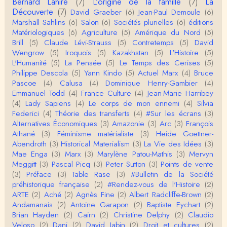
Bernard Lahire
(7)
L'origine de la famille
(7)
La
Tout à fait d'accord avec vous et quant à Leacock j
Découverte
(7)
David Graeber
(6)
Jean-Paul Demoule
(6)
e n'ai lu qu'un de ses ouvrages et il…
Marshall Sahlins
(6)
Salon
(6)
Sociétés plurielles
(6)
éditions
Matériologiques
(6)
Agriculture
(5)
Amérique du Nord
(5)
Anonymous
Brill
(5)
Claude Lévi-Strauss
(5)
Contretemps
(5)
David
Homo sapiens a clairement évolué depuis 300 00
Wengrow
(5)
Iroquois
(5)
Kazakhstan
(5)
L'Histoire
(5)
0 ans. Tout d'abord, il y a la différence notable …
L'Humanité
(5)
La Pensée
(5)
Le Temps des Cerises
(5)
Philippe Descola
(5)
Yann Kindo
(5)
Actuel Marx
(4)
Bruce
Christophe Darmangeat
Pascoe
(4)
Calusa
(4)
Dominique Henry-Gambier
(4)
Cet article apporte de l'eau à mon moulin (si j'ose
Emmanuel Todd
(4)
France Culture
(4)
Jean-Marie Harribey
dire) en appuyant la réalité des torture…
(4)
Lady Sapiens
(4)
Le corps de mon ennemi
(4)
Silvia
Federici
(4)
Théorie des transferts
(4)
#Sur les écrans
(3)
roland chaudat
Alternatives Économiques
(3)
Amazonie
(3)
Arc
(3)
François
IROQUOIS CANNIBALISM: FACT NOT FICTIONTho
Athané
(3)
Féminisme matérialiste
(3)
Heide Goettner-
mas S. AblerUniversity of WaterlooBien que ce text
Abendroth
(3)
Historical Materialism
(3)
La Vie des Idées
(3)
e ne comp…
Mae Enga
(3)
Marx
(3)
Marylène Patou-Mathis
(3)
Mervyn
roland chaudat
Meggitt
(3)
Pascal Picq
(3)
Peter Sutton
(3)
Points de vente
Merci de relever ma généralisation hâtive en ce qu
(3)
Préface
(3)
Table Rase
(3)
#Bulletin de la Société
i concerne une hypothétique proportion relative e
préhistorique française
(2)
#Rendez-vous de l'Histoire
(2)
n…
ARTE
(2)
Aché
(2)
Agnès Fine
(2)
Albert Radcliffe-Brown
(2)
Christophe Darmangeat
Andamanais
(2)
Antoine Garapon
(2)
Baptiste Eychart
(2)
Pour ce qui est des effets de la variole, ils ont en
Brian Hayden
(2)
Cairn
(2)
Christine Delphy
(2)
Claudio
effet été catastrophiques 'une manière géné…
Veloso
(2)
Dani
(2)
David Jabin
(2)
Droit et cultures
(2)