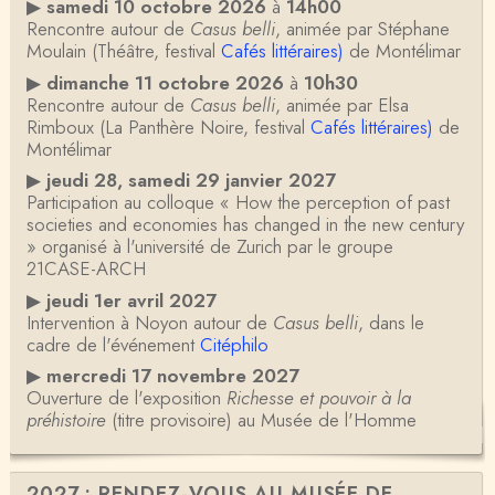
▶
samedi 10 octobre 2026
à
14h00
Rencontre autour de
Casus belli
, animée par Stéphane
Moulain (Théâtre, festival
Cafés littéraires)
de Montélimar
▶
dimanche 11 octobre 2026
à
10h30
Rencontre autour de
Casus belli
, animée par Elsa
Rimboux (La Panthère Noire, festival
Cafés littéraires)
de
Montélimar
▶
jeudi 28, samedi 29 janvier 2027
Participation au colloque « How the perception of past
societies and economies has changed in the new century
» organisé à l'université de Zurich par le groupe
21CASE-ARCH
▶
jeudi 1er avril 2027
Intervention à Noyon autour de
Casus belli
, dans le
cadre de l'événement
Citéphilo
▶
mercredi 17 novembre 2027
Ouverture de l'exposition
Richesse et pouvoir à la
préhistoire
(titre provisoire) au Musée de l'Homme
2027 : RENDEZ-VOUS AU MUSÉE DE