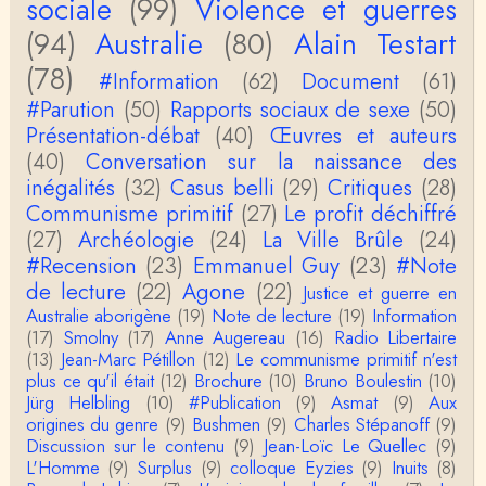
sociale
(99)
Violence et guerres
(94)
Australie
(80)
Alain Testart
Christophe Darmangeat
La plus récente, donc celle en français, la quatrièm
(78)
e, publiée chez La Découverte.Bonne lecture !
#Information
(62)
Document
(61)
#Parution
(50)
Rapports sociaux de sexe
(50)
Anonymous
Présentation-débat
(40)
Œuvres et auteurs
Actuellement c'est quelle édition qui est la plus à jo
(40)
Conversation sur la naissance des
ur? La dernière edition française ou celle…
inégalités
(32)
Casus belli
(29)
Critiques
(28)
Communisme primitif
(27)
Le profit déchiffré
roland chaudat
le sous-titre de l’article de la Lutte de Classes “No
(27)
Archéologie
(24)
La Ville Brûle
(24)
n, l’oppression des femmes n’a pas toujours exi…
#Recension
(23)
Emmanuel Guy
(23)
#Note
de lecture
(22)
Agone
(22)
Justice et guerre en
roland chaudat
Australie aborigène
(19)
Note de lecture
(19)
Information
Votre gourmandise sera probablement récompens
(17)
Smolny
(17)
Anne Augereau
(16)
Radio Libertaire
ée parce que Snow apporte "de l'eau à votre m
o…
(13)
Jean-Marc Pétillon
(12)
Le communisme primitif n'est
plus ce qu'il était
(12)
Brochure
(10)
Bruno Boulestin
(10)
Christophe Darmangeat
Jürg Helbling
(10)
#Publication
(9)
Asmat
(9)
Aux
...Et merci à vous pour Snow – qui m'a l'air d'être
origines du genre
(9)
Bushmen
(9)
Charles Stépanoff
(9)
davantage une histoire qu'une et…
Discussion sur le contenu
(9)
Jean-Loïc Le Quellec
(9)
L'Homme
(9)
Surplus
(9)
colloque Eyzies
(9)
Inuits
(8)
roland chaudat