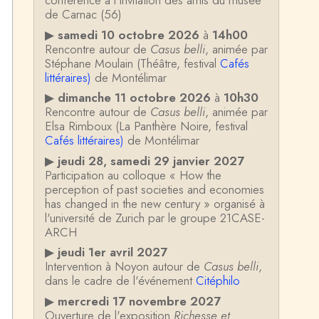
conférence à l'invitation des amis du musée
de Carnac (56)
▶
samedi 10 octobre 2026
à
14h00
Rencontre autour de
Casus belli
, animée par
Stéphane Moulain (Théâtre, festival
Cafés
littéraires)
de Montélimar
▶
dimanche 11 octobre 2026
à
10h30
Rencontre autour de
Casus belli
, animée par
Elsa Rimboux (La Panthère Noire, festival
Cafés littéraires)
de Montélimar
▶
jeudi 28, samedi 29 janvier 2027
Participation au colloque « How the
perception of past societies and economies
has changed in the new century » organisé à
l'université de Zurich par le groupe 21CASE-
ARCH
▶
jeudi 1er avril 2027
Intervention à Noyon autour de
Casus belli
,
dans le cadre de l'événement
Citéphilo
▶
mercredi 17 novembre 2027
Ouverture de l'exposition
Richesse et