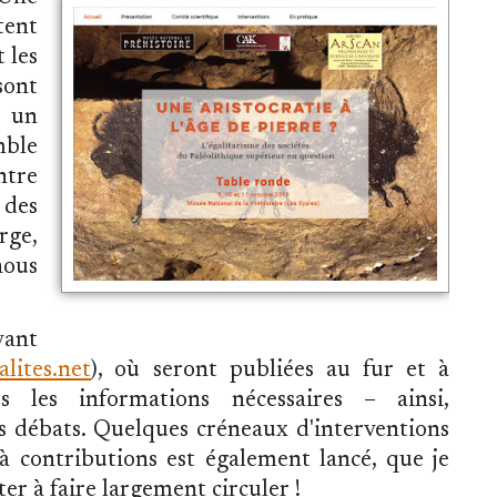
tent
t les
ont
t un
mble
ntre
des
rge,
ous
vant
lites.net
), où seront publiées au fur et à
s les informations nécessaires – ainsi,
s débats. Quelques créneaux d'interventions
à contributions est également lancé, que je
iter à faire largement circuler !