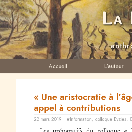
La 
anthr
Accueil
L’auteur
« Une aristocratie à l'âg
appel à contributions
22 mars 2019
#Information
,
colloque Eyzies
,
Les préparatifs du colloque «