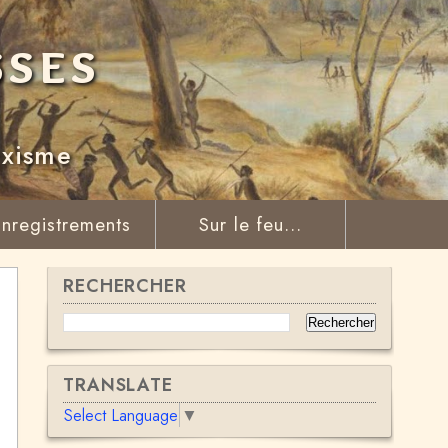
sses
rxisme
nregistrements
Sur le feu...
RECHERCHER
TRANSLATE
Select Language
▼