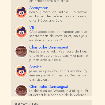
ain antécédents à la diffus…
Anonymous
Bonjour, merci de l'article ! Pouvez-vo
us donner des références de travaux
et synthèses archéolo…
VB
C'est accessoire par rapport aux que
stionnements de votre billet, mais je s
uis étonné de votre 2…
Christophe Darmangeat
Piquée sur le net... Pas facile de trouv
er une image un peu catchy et pas tro
p fantaisiste sur ce su…
Antoine
Je ne sais pas d'où sort l'illustration (g
énérée par IA ?) mais les Germains c
onstruisaient-…
Christophe Darmangeat
La définition de Weber, qui dit que l'Ét
at détient le monopole de la violence
*légitime* répond …
BROCHURE