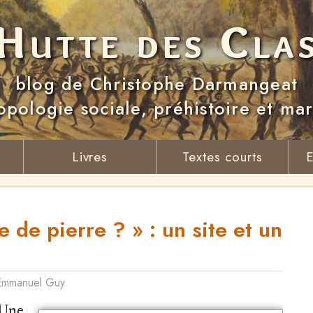
Hutte des Cla
blog de Christophe Darmangeat
opologie sociale, préhistoire et ma
Livres
Textes courts
E
e de pierre ? » : un site et un
Emmanuel Guy
 Une