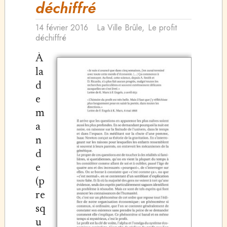
déchiffré
14 février 2016
La Ville Brûle
,
Le profit
déchiffré
À
la
d
e
m
a
n
d
e
(p
re
sq
u