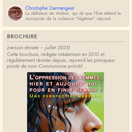
Christophe Darmangeat
La définition de Weber, qui dit que l'État détient le
monopole de la violence *légitime* répond …
Anonymous
BROCHURE
Formidable et complexe sujet ; l'ancien professeur
d'histoire que je suis, Alsacien de surcr…
(version révisée – juillet 2023)
Cette brochure, rédigée initialement en 2010 et
Tangui Przybylowski
régulièrement révisée depuis, reprend les principaux
Concernant Fustel de Coulanges, j'ai le souvenir
points de mon
d'avoir lu, il y a près de 10 ans, un autre…
Communisme primitif…
.
Jean-Paul Demoule
L'Etat ayant donc le monopole de la violence légiti
me, comment interpréter la situation états-un…
Christophe Darmangeat
Je ne sais pas quelle est la couleur de ma ceintur
e, mais je suis bien d'accord avec vous sur le…
Christophe Darmangeat
C'est en effet un bon livre, tout à fait recommandab