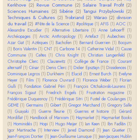
"le blob" à l'instant. Mon premier r…
Kerkhove
(2)
Revue Commune
(2)
Salaire Travail Profit
(2)
Sciences Humaines
(2)
Sibérie
(2)
Tangui Przybylowski
(2)
Yves Le Dantec
Techniques & Cultures
(2)
Trobriand
(2)
Warao
(2)
division
En effet, par "hiérarchie" j'entendais surtout ce que
du travail
(2)
#Fête de la Science
(1)
#politique
(1)
AFIS
(1)
AOC
(1)
tu entends dans ton second point…
Alexandre Escudier
(1)
Alternative Libertaire
(1)
Anne Lehoerff
(1)
Archéopages
(1)
Arctic Anthropology
(1)
Artefact
(1)
Aubechies
(1)
Claude Julien
Azar Gat
(1)
Aztèques
(1)
Bachofen
(1)
Bernard Guerrien
(1)
Boojum
« Nous n’avons pas cessé, de toute évidence, d’êt
(1)
Boris Valentin
(1)
CNT
(1)
Carbone 14
(1)
Catherine Vidal
(1)
Cause
re ‘ethnocentriques’. Mais nous n’en sommes pas m
Commune
(1)
Celtes
(1)
Chris Knight
(1)
Christian Langenfeld
(1)
oi…
Christophe Clerc
(1)
Clausewitz
(1)
Collège de France
(1)
Courant
Christophe Darmangeat
alternatif
(1)
César
(1)
Denis Clerc
(1)
Didier Epsztajn
(1)
Dissidences
(1)
Encore une fois, l'histoire de la hiérarchie ne me s
Dominique Legros
(1)
Durkheim
(1)
Elucid
(1)
Ernest Burch
(1)
Evelyne
emble pas être le bon angle de discussion – …
Heyer
(1)
Film
(1)
Florence Ouvrard
(1)
Florence Weber
(1)
Florian
Gulli
(1)
Fondation Gabriel Péri
(1)
François Otchakovski-Laurens
(1)
Christophe Darmangeat
François Sigaut
(1)
Friedrich Engels
(1)
Frustration magazine
(1)
Évidemment, de toute façon c'est toujours de ma f
Frédérique Duquesnoy
(1)
Frédérique Sitri
(1)
Fustel de Coulanges
(1)
aute. ;-)
GEME
(1)
Germains
(1)
Gibert
(1)
Gregor Marchand
(1)
Gregory Salle
(1)
Guayaki
(1)
Guerre fleurie
(1)
Guerres et histoire
(1)
Gérard
Damian
Mordillat
(1)
Handbook of Marxism
(1)
Haymarket
(1)
Haymarket Books
Merci de ta réponse ! Pour les pénis, c'est de cell
(1)
Hominidés
(1)
Hopi
(1)
Hugo Meijer
(1)
Ian Keen
(1)
Ibn Fadlân
(1)
es qu'on écarte, car dans une société pat…
Igor Martinache
(1)
Interview
(1)
Jared Diamond
(1)
Jean Quetier
(1)
Jean-François Dortier
(1)
Jean-Guillaume Lanuque
(1)
Jean-Jacques Hublin