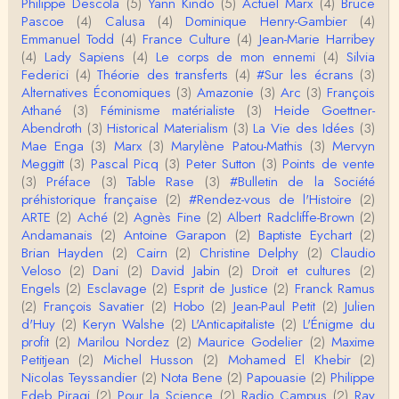
Philippe Descola
(5)
Yann Kindo
(5)
Actuel Marx
(4)
Bruce
Christophe Darmangeat
Pascoe
(4)
Calusa
(4)
Dominique Henry-Gambier
(4)
Cet article apporte de l'eau à mon moulin (si j'ose
Emmanuel Todd
(4)
France Culture
(4)
Jean-Marie Harribey
dire) en appuyant la réalité des torture…
(4)
Lady Sapiens
(4)
Le corps de mon ennemi
(4)
Silvia
Federici
(4)
Théorie des transferts
(4)
#Sur les écrans
(3)
roland chaudat
Alternatives Économiques
(3)
Amazonie
(3)
Arc
(3)
François
IROQUOIS CANNIBALISM: FACT NOT FICTIONTho
Athané
(3)
Féminisme matérialiste
(3)
Heide Goettner-
mas S. AblerUniversity of WaterlooBien que ce text
Abendroth
(3)
Historical Materialism
(3)
La Vie des Idées
(3)
e ne comp…
Mae Enga
(3)
Marx
(3)
Marylène Patou-Mathis
(3)
Mervyn
roland chaudat
Meggitt
(3)
Pascal Picq
(3)
Peter Sutton
(3)
Points de vente
Merci de relever ma généralisation hâtive en ce qu
(3)
Préface
(3)
Table Rase
(3)
#Bulletin de la Société
i concerne une hypothétique proportion relative e
préhistorique française
(2)
#Rendez-vous de l'Histoire
(2)
n…
ARTE
(2)
Aché
(2)
Agnès Fine
(2)
Albert Radcliffe-Brown
(2)
Christophe Darmangeat
Andamanais
(2)
Antoine Garapon
(2)
Baptiste Eychart
(2)
Pour ce qui est des effets de la variole, ils ont en
Brian Hayden
(2)
Cairn
(2)
Christine Delphy
(2)
Claudio
effet été catastrophiques 'une manière géné…
Veloso
(2)
Dani
(2)
David Jabin
(2)
Droit et cultures
(2)
Engels
(2)
Esclavage
(2)
Esprit de Justice
(2)
Franck Ramus
Roland Chaudat
(2)
François Savatier
(2)
Hobo
(2)
Jean-Paul Petit
(2)
Julien
L'histoire des populations autochtones profite certai
d'Huy
(2)
Keryn Walshe
(2)
L'Anticapitaliste
(2)
L'Énigme du
nement de ces reconstitutions dont la visit…
profit
(2)
Marilou Nordez
(2)
Maurice Godelier
(2)
Maxime
Petitjean
(2)
Michel Husson
(2)
Mohamed El Khebir
(2)
Anonymous
Nicolas Teyssandier
(2)
Nota Bene
(2)
Papouasie
(2)
Philippe
Je viens de regarder une vidéo de Pascal Picq sur
Edeb Piragi
(2)
Pour la Science
(2)
Radio Campus
(2)
Ray