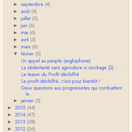
septembre
(4)
►
Anonymous
août
(4)
►
Je pense que VB a raison, mais j'ajouterais que la
juillet
(5)
►
disparition du genre dont parle Christophe Da…
juin
(6)
►
mai
(6)
►
Sylvain Lejeune
avril
Bonjour, j'ai trouvé cette intervention au Collège de
(3)
►
France très stimulante, ce qui m'a fai…
mars
(6)
►
février
(5)
▼
Christophe Darmangeat
Un appel au peuple (anglophone)
Lis cela (jusqu'au bout !) : https://www.lahuttedescl
La sédentarité sans agriculture ni stockage (2) : ...
asses.net/2018/06/xenophobie-primitive.html
Le teaser du Profit déchiffré
Le profit déchiffré, c'est pour bientôt !
Damian
Bravo et Merci pour cette émission ! "la xénophobi
Deux questions aux progressistes qui combattent
e n'a pas attendu l'époque moderne po…
la...
janvier
(3)
►
VB
2015
(44)
►
Je trouve, au contraire, que la division sexuelle du t
2014
(47)
►
ravail résiste plutôt bien. Ce qui est spectac…
2013
(58)
►
Christophe Darmangeat
2012
(26)
►