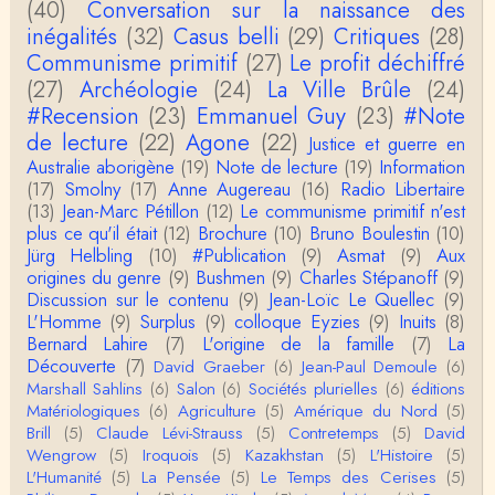
(40)
Conversation sur la naissance des
ur? La dernière edition française ou celle…
inégalités
(32)
Casus belli
(29)
Critiques
(28)
Communisme primitif
(27)
Le profit déchiffré
roland chaudat
le sous-titre de l’article de la Lutte de Classes “No
(27)
Archéologie
(24)
La Ville Brûle
(24)
n, l’oppression des femmes n’a pas toujours exi…
#Recension
(23)
Emmanuel Guy
(23)
#Note
de lecture
(22)
Agone
(22)
Justice et guerre en
roland chaudat
Australie aborigène
(19)
Note de lecture
(19)
Information
Votre gourmandise sera probablement récompens
(17)
Smolny
(17)
Anne Augereau
(16)
Radio Libertaire
ée parce que Snow apporte "de l'eau à votre m
o…
(13)
Jean-Marc Pétillon
(12)
Le communisme primitif n'est
plus ce qu'il était
(12)
Brochure
(10)
Bruno Boulestin
(10)
Christophe Darmangeat
Jürg Helbling
(10)
#Publication
(9)
Asmat
(9)
Aux
...Et merci à vous pour Snow – qui m'a l'air d'être
origines du genre
(9)
Bushmen
(9)
Charles Stépanoff
(9)
davantage une histoire qu'une et…
Discussion sur le contenu
(9)
Jean-Loïc Le Quellec
(9)
L'Homme
(9)
Surplus
(9)
colloque Eyzies
(9)
Inuits
(8)
roland chaudat
Bernard Lahire
(7)
L'origine de la famille
(7)
La
Tout à fait d'accord avec vous et quant à Leacock j
Découverte
(7)
David Graeber
(6)
Jean-Paul Demoule
(6)
e n'ai lu qu'un de ses ouvrages et il…
Marshall Sahlins
(6)
Salon
(6)
Sociétés plurielles
(6)
éditions
Matériologiques
(6)
Agriculture
(5)
Amérique du Nord
(5)
Anonymous
Brill
(5)
Claude Lévi-Strauss
(5)
Contretemps
(5)
David
Homo sapiens a clairement évolué depuis 300 00
Wengrow
(5)
Iroquois
(5)
Kazakhstan
(5)
L'Histoire
(5)
0 ans. Tout d'abord, il y a la différence notable …
L'Humanité
(5)
La Pensée
(5)
Le Temps des Cerises
(5)