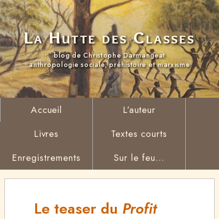
La Hutte des Classes
blog de Christophe Darmangeat
anthropologie sociale, préhistoire et marxisme
Accueil
L’auteur
Livres
Textes courts
Enregistrements
Sur le feu...
Le teaser du
Profit