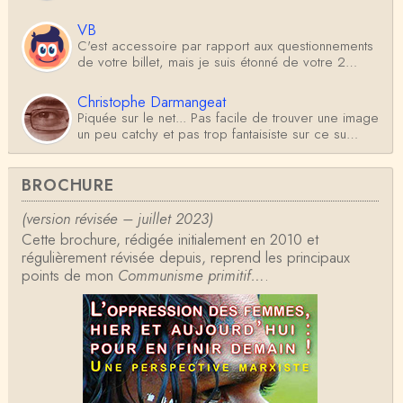
VB
C'est accessoire par rapport aux questionnements
de votre billet, mais je suis étonné de votre 2…
Christophe Darmangeat
Piquée sur le net... Pas facile de trouver une image
un peu catchy et pas trop fantaisiste sur ce su…
Antoine
BROCHURE
Je ne sais pas d'où sort l'illustration (générée par IA
?) mais les Germains construisaient-…
(version révisée – juillet 2023)
Cette brochure, rédigée initialement en 2010 et
Christophe Darmangeat
régulièrement révisée depuis, reprend les principaux
La définition de Weber, qui dit que l'État détient le
points de mon
Communisme primitif…
.
monopole de la violence *légitime* répond …
Anonymous
Formidable et complexe sujet ; l'ancien professeur
d'histoire que je suis, Alsacien de surcr…
Tangui Przybylowski