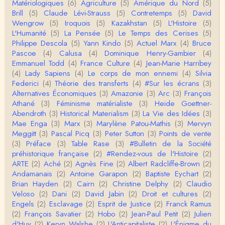
Matériologiques
(6)
Agriculture
(5)
Amérique du Nord
(5)
Christophe Darmangeat
Brill
(5)
Claude Lévi-Strauss
(5)
Contretemps
(5)
David
...Et merci à vous pour Snow – qui m'a l'air d'être
Wengrow
(5)
Iroquois
(5)
Kazakhstan
(5)
L'Histoire
(5)
davantage une histoire qu'une et…
L'Humanité
(5)
La Pensée
(5)
Le Temps des Cerises
(5)
Philippe Descola
(5)
Yann Kindo
(5)
Actuel Marx
(4)
Bruce
roland chaudat
Pascoe
(4)
Calusa
(4)
Dominique Henry-Gambier
(4)
Tout à fait d'accord avec vous et quant à Leacock j
Emmanuel Todd
(4)
France Culture
(4)
Jean-Marie Harribey
e n'ai lu qu'un de ses ouvrages et il…
(4)
Lady Sapiens
(4)
Le corps de mon ennemi
(4)
Silvia
Federici
(4)
Théorie des transferts
(4)
#Sur les écrans
(3)
Anonymous
Alternatives Économiques
(3)
Amazonie
(3)
Arc
(3)
François
Homo sapiens a clairement évolué depuis 300 00
Athané
(3)
Féminisme matérialiste
(3)
Heide Goettner-
0 ans. Tout d'abord, il y a la différence notable …
Abendroth
(3)
Historical Materialism
(3)
La Vie des Idées
(3)
Mae Enga
(3)
Marx
(3)
Marylène Patou-Mathis
(3)
Mervyn
Christophe Darmangeat
Meggitt
(3)
Pascal Picq
(3)
Peter Sutton
(3)
Points de vente
Cet article apporte de l'eau à mon moulin (si j'ose
(3)
Préface
(3)
Table Rase
(3)
#Bulletin de la Société
dire) en appuyant la réalité des torture…
préhistorique française
(2)
#Rendez-vous de l'Histoire
(2)
ARTE
(2)
Aché
(2)
Agnès Fine
(2)
Albert Radcliffe-Brown
(2)
roland chaudat
Andamanais
(2)
Antoine Garapon
(2)
Baptiste Eychart
(2)
IROQUOIS CANNIBALISM: FACT NOT FICTIONTho
Brian Hayden
(2)
Cairn
(2)
Christine Delphy
(2)
Claudio
mas S. AblerUniversity of WaterlooBien que ce text
Veloso
(2)
Dani
(2)
David Jabin
(2)
Droit et cultures
(2)
e ne comp…
Engels
(2)
Esclavage
(2)
Esprit de Justice
(2)
Franck Ramus
roland chaudat
(2)
François Savatier
(2)
Hobo
(2)
Jean-Paul Petit
(2)
Julien
Merci de relever ma généralisation hâtive en ce qu
d'Huy
(2)
Keryn Walshe
(2)
L'Anticapitaliste
(2)
L'Énigme du