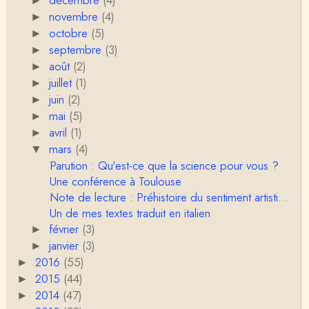
►
novembre
(4)
►
RV
octobre
(5)
►
Le concept de genre est un sacré foutoir – même
septembre
(3)
si l’on met de coté les acceptions récentes du mot
►
c…
août
(2)
►
juillet
(1)
Anonymous
►
Porteuses d'eau. Là les philosophes peuvent nous
juin
(2)
►
servir à quelque chose (Bachelard, Gilbert Dura…
mai
(5)
►
avril
(1)
►
Christophe Darmangeat
mars
(4)
▼
C'est peut-être là où il faudrait s'entendre sur ce q
u'on appelle le genre, parce que j&…
Parution : Qu'est-ce que la science pour vous ?
Une conférence à Toulouse
Anonymous
Note de lecture : Préhistoire du sentiment artisti...
Je pense que VB a raison, mais j'ajouterais que la
Un de mes textes traduit en italien
disparition du genre dont parle Christophe Da…
février
(3)
►
janvier
(3)
►
Sylvain Lejeune
2016
Bonjour, j'ai trouvé cette intervention au Collège de
(55)
►
France très stimulante, ce qui m'a fai…
2015
(44)
►
2014
(47)
►
Christophe Darmangeat