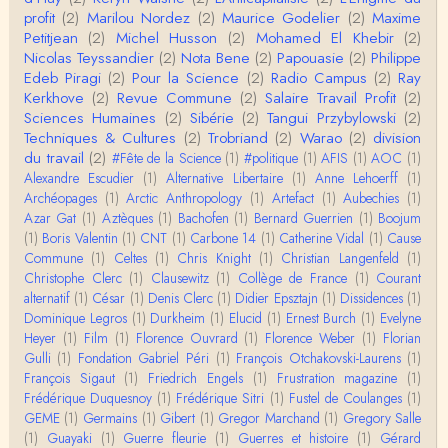
i concerne une hypothétique proportion relative e
profit
(2)
Marilou Nordez
(2)
Maurice Godelier
(2)
Maxime
n…
Petitjean
(2)
Michel Husson
(2)
Mohamed El Khebir
(2)
Christophe Darmangeat
Nicolas Teyssandier
(2)
Nota Bene
(2)
Papouasie
(2)
Philippe
Pour ce qui est des effets de la variole, ils ont en
Edeb Piragi
(2)
Pour la Science
(2)
Radio Campus
(2)
Ray
effet été catastrophiques 'une manière géné…
Kerkhove
(2)
Revue Commune
(2)
Salaire Travail Profit
(2)
Sciences Humaines
(2)
Sibérie
(2)
Tangui Przybylowski
(2)
Roland Chaudat
Techniques & Cultures
(2)
Trobriand
(2)
Warao
(2)
division
L'histoire des populations autochtones profite certai
du travail
(2)
#Fête de la Science
(1)
#politique
(1)
AFIS
(1)
AOC
(1)
nement de ces reconstitutions dont la visit…
Alexandre Escudier
(1)
Alternative Libertaire
(1)
Anne Lehoerff
(1)
Archéopages
(1)
Arctic Anthropology
(1)
Artefact
(1)
Aubechies
(1)
Anonymous
Azar Gat
(1)
Aztèques
(1)
Bachofen
(1)
Bernard Guerrien
(1)
Boojum
Je viens de regarder une vidéo de Pascal Picq sur
(1)
Boris Valentin
(1)
CNT
(1)
Carbone 14
(1)
Catherine Vidal
(1)
Cause
"le blob" à l'instant. Mon premier r…
Commune
(1)
Celtes
(1)
Chris Knight
(1)
Christian Langenfeld
(1)
Christophe Clerc
(1)
Clausewitz
(1)
Collège de France
(1)
Courant
Yves Le Dantec
alternatif
(1)
César
(1)
Denis Clerc
(1)
Didier Epsztajn
(1)
Dissidences
(1)
En effet, par "hiérarchie" j'entendais surtout ce que
Dominique Legros
(1)
Durkheim
(1)
Elucid
(1)
Ernest Burch
(1)
Evelyne
tu entends dans ton second point…
Heyer
(1)
Film
(1)
Florence Ouvrard
(1)
Florence Weber
(1)
Florian
Gulli
(1)
Fondation Gabriel Péri
(1)
François Otchakovski-Laurens
(1)
Claude Julien
François Sigaut
(1)
Friedrich Engels
(1)
Frustration magazine
(1)
« Nous n’avons pas cessé, de toute évidence, d’êt
Frédérique Duquesnoy
(1)
Frédérique Sitri
(1)
Fustel de Coulanges
(1)
re ‘ethnocentriques’. Mais nous n’en sommes pas m
GEME
(1)
Germains
(1)
Gibert
(1)
Gregor Marchand
(1)
Gregory Salle
oi…
(1)
Guayaki
(1)
Guerre fleurie
(1)
Guerres et histoire
(1)
Gérard