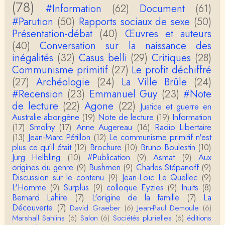
(78)
#Information
(62)
Document
(61)
fier. Il mène à la thèse de Jean-Claude Favin…
#Parution
(50)
Rapports sociaux de sexe
(50)
roland `chaudat
Présentation-débat
(40)
Œuvres et auteurs
le lien cité par BB ne fonctionne pas ( 6 ans aprè
(40)
Conversation sur la naissance des
s), dommage, mais j'ai la même impression que …
inégalités
(32)
Casus belli
(29)
Critiques
(28)
Communisme primitif
(27)
Le profit déchiffré
Christophe Darmangeat
(27)
Archéologie
La plus récente, donc celle en français, la quatrièm
(24)
La Ville Brûle
(24)
e, publiée chez La Découverte.Bonne lecture !
#Recension
(23)
Emmanuel Guy
(23)
#Note
de lecture
(22)
Agone
(22)
Justice et guerre en
Anonymous
Australie aborigène
(19)
Note de lecture
(19)
Information
Actuellement c'est quelle édition qui est la plus à jo
(17)
Smolny
(17)
Anne Augereau
(16)
Radio Libertaire
ur? La dernière edition française ou celle…
(13)
Jean-Marc Pétillon
(12)
Le communisme primitif n'est
plus ce qu'il était
(12)
Brochure
(10)
Bruno Boulestin
(10)
roland chaudat
Jürg Helbling
(10)
#Publication
(9)
Asmat
(9)
Aux
le sous-titre de l’article de la Lutte de Classes “No
origines du genre
(9)
Bushmen
(9)
Charles Stépanoff
(9)
n, l’oppression des femmes n’a pas toujours exi…
Discussion sur le contenu
(9)
Jean-Loïc Le Quellec
(9)
L'Homme
(9)
Surplus
(9)
colloque Eyzies
(9)
Inuits
(8)
roland chaudat
Bernard Lahire
(7)
L'origine de la famille
(7)
La
Votre gourmandise sera probablement récompens
Découverte
(7)
David Graeber
(6)
Jean-Paul Demoule
(6)
ée parce que Snow apporte "de l'eau à votre m
Marshall Sahlins
(6)
Salon
(6)
Sociétés plurielles
(6)
éditions
o…