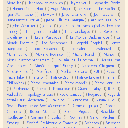
Mordillat
(1)
Handbook of Marxism
(1)
Haymarket
(1)
Haymarket Books
Christophe Darmangeat
(1)
Hominidés
Encore une fois, l'histoire de la hiérarchie ne me s
(1)
Hopi
(1)
Hugo Meijer
(1)
Ian Keen
(1)
Ibn Fadlân
(1)
emble pas être le bon angle de discussion – …
Igor Martinache
(1)
Interview
(1)
Jared Diamond
(1)
Jean Quetier
(1)
Jean-François Dortier
(1)
Jean-Guillaume Lanuque
(1)
Jean-Jacques Hublin
(1)
John Whittaker
(1)
Jomon
(1)
Journal of Archaeological Method and
Christophe Darmangeat
Theory
(1)
Évidemment, de toute façon c'est toujours de ma f
L'Enigme du profit
(1)
L'Humanologue
(1)
La Révolution
aute. ;-)
prolétarienne
(1)
Laura Waldvogel
(1)
Le Monde Diplomatique
(1)
Le
Monde libertaire
(1)
Leo Schommer
(1)
Leopold Pospisil
(1)
Lettres
françaises
(1)
Loïc Bollache
(1)
Lundimatin
(1)
Malinovski
(1)
Damian
Matrilinéarité
Merci de ta réponse ! Pour les pénis, c'est de cell
(1)
Maxime Rodinson
(1)
Michel Panoff
(1)
Money
(1)
es qu'on écarte, car dans une société pat…
Morts d'accompagnement
(1)
Musée de l'Homme
(1)
Musée des
Confluences
(1)
Musée du quai Branly
(1)
Napoleon Chagnon
(1)
Nicolas Pichoff
(1)
Non fiction
(1)
Norbert Rouland
(1)
PUF
(1)
Paléo
(1)
Yves Le Dantec
Paola Tabet
Affligeant, ce documentaire. Ca me fait me deman
(1)
Parution
(1)
Patrice Brun
(1)
Patrice Lajoye
(1)
Perrin
(1)
der : est-ce que tenter de revoir l'histoire des…
Philippines
(1)
Pierre Lemonnier
(1)
Pierre Madelin
(1)
Pierre-Henri Lab
(1)
Plekhanov
(1)
Pomo
(1)
Propulseur
(1)
Quentin Lafay
(1)
RTS
(1)
Radical Anthropology Group
(1)
Radio Canada
(1)
Regards
(1)
Regards
Boudjemaa Sedira
croisés sur l'économie
Merci pour cet article méthodique. En effet, les "b
(1)
Religion
(1)
Retronaws
(1)
Revue Clio
(1)
âtons-à-fouir" qu'on a pu trouver a…
Revue Française de Socio-économie
(1)
Revue du projet
(1)
Robert L.
Carneiro
(1)
Robert Malthus
(1)
Romain Pigeaud
(1)
Roskilde
(1)
Routledge
(1)
Samara
(1)
Scalps
(1)
Scythes
(1)
Simon Verdun
(1)
Momo
Smolny.
(1)
BonjourCette question de la remise en cause de l'i
Société Préhistorique Française
(1)
Spiennes
(1)
Stéphane