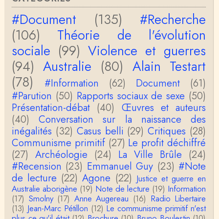
fier. Il mène à la thèse de Jean-Claude Favin…
#Document
(135)
#Recherche
roland `chaudat
(106)
Théorie de l'évolution
le lien cité par BB ne fonctionne pas ( 6 ans aprè
s), dommage, mais j'ai la même impression que …
sociale
(99)
Violence et guerres
(94)
Australie
(80)
Alain Testart
Christophe Darmangeat
La plus récente, donc celle en français, la quatrièm
(78)
e, publiée chez La Découverte.Bonne lecture !
#Information
(62)
Document
(61)
#Parution
(50)
Rapports sociaux de sexe
(50)
Anonymous
Présentation-débat
(40)
Œuvres et auteurs
Actuellement c'est quelle édition qui est la plus à jo
(40)
Conversation sur la naissance des
ur? La dernière edition française ou celle…
inégalités
(32)
Casus belli
(29)
Critiques
(28)
Communisme primitif
(27)
Le profit déchiffré
roland chaudat
le sous-titre de l’article de la Lutte de Classes “No
(27)
Archéologie
(24)
La Ville Brûle
(24)
n, l’oppression des femmes n’a pas toujours exi…
#Recension
(23)
Emmanuel Guy
(23)
#Note
de lecture
(22)
Agone
(22)
Justice et guerre en
roland chaudat
Australie aborigène
(19)
Note de lecture
(19)
Information
Votre gourmandise sera probablement récompens
(17)
Smolny
(17)
Anne Augereau
(16)
Radio Libertaire
ée parce que Snow apporte "de l'eau à votre m
o…
(13)
Jean-Marc Pétillon
(12)
Le communisme primitif n'est
plus ce qu'il était
(12)
Brochure
(10)
Bruno Boulestin
(10)