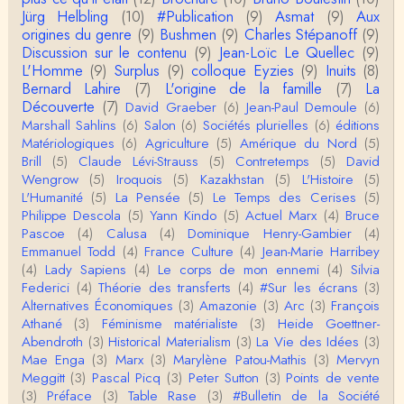
Christophe Darmangeat
Jürg Helbling
(10)
#Publication
(9)
Asmat
(9)
Aux
...Et merci à vous pour Snow – qui m'a l'air d'être
origines du genre
(9)
Bushmen
(9)
Charles Stépanoff
(9)
davantage une histoire qu'une et…
Discussion sur le contenu
(9)
Jean-Loïc Le Quellec
(9)
L'Homme
(9)
Surplus
(9)
colloque Eyzies
(9)
Inuits
(8)
roland chaudat
Bernard Lahire
(7)
L'origine de la famille
(7)
La
Tout à fait d'accord avec vous et quant à Leacock j
Découverte
(7)
David Graeber
(6)
Jean-Paul Demoule
(6)
e n'ai lu qu'un de ses ouvrages et il…
Marshall Sahlins
(6)
Salon
(6)
Sociétés plurielles
(6)
éditions
Matériologiques
(6)
Agriculture
(5)
Amérique du Nord
(5)
Anonymous
Brill
(5)
Claude Lévi-Strauss
(5)
Contretemps
(5)
David
Homo sapiens a clairement évolué depuis 300 00
Wengrow
(5)
Iroquois
(5)
Kazakhstan
(5)
L'Histoire
(5)
0 ans. Tout d'abord, il y a la différence notable …
L'Humanité
(5)
La Pensée
(5)
Le Temps des Cerises
(5)
Philippe Descola
(5)
Yann Kindo
(5)
Actuel Marx
(4)
Bruce
Christophe Darmangeat
Pascoe
(4)
Calusa
(4)
Dominique Henry-Gambier
(4)
Cet article apporte de l'eau à mon moulin (si j'ose
Emmanuel Todd
(4)
France Culture
(4)
Jean-Marie Harribey
dire) en appuyant la réalité des torture…
(4)
Lady Sapiens
(4)
Le corps de mon ennemi
(4)
Silvia
Federici
(4)
Théorie des transferts
(4)
#Sur les écrans
(3)
roland chaudat
Alternatives Économiques
(3)
Amazonie
(3)
Arc
(3)
François
IROQUOIS CANNIBALISM: FACT NOT FICTIONTho
Athané
(3)
Féminisme matérialiste
(3)
Heide Goettner-
mas S. AblerUniversity of WaterlooBien que ce text
Abendroth
(3)
Historical Materialism
(3)
La Vie des Idées
(3)
e ne comp…
Mae Enga
(3)
Marx
(3)
Marylène Patou-Mathis
(3)
Mervyn
roland chaudat
Meggitt
(3)
Pascal Picq
(3)
Peter Sutton
(3)
Points de vente
Merci de relever ma généralisation hâtive en ce qu
(3)
Préface
(3)
Table Rase
(3)
#Bulletin de la Société
i concerne une hypothétique proportion relative e