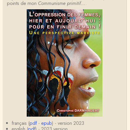
points de mon
d'avoir lu, il y a près de 10 ans, un autre…
Communisme primitif…
.
Jean-Paul Demoule
L'Etat ayant donc le monopole de la violence légiti
me, comment interpréter la situation états-un…
Christophe Darmangeat
Je ne sais pas quelle est la couleur de ma ceintur
e, mais je suis bien d'accord avec vous sur le…
Christophe Darmangeat
C'est en effet un bon livre, tout à fait recommandab
le.
ChristianP
J'ai vu aujourd'hui que l'historienne Michelle Zancari
ni-Fournel a elle aussi écrit un e…
Nadine
Ce qui m’a déprimé quant à moi c’est de voir des
erreurs de raisonnement avec mon niveau ceinture
français (
pdf
-
epub
) - version 2023
ja…
english (
pdf
) - 2023 version