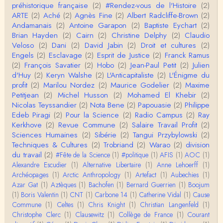
préhistorique française
(2)
#Rendez-vous de l'Histoire
(2)
n…
ARTE
(2)
Aché
(2)
Agnès Fine
(2)
Albert Radcliffe-Brown
(2)
Christophe Darmangeat
Andamanais
(2)
Antoine Garapon
(2)
Baptiste Eychart
(2)
Pour ce qui est des effets de la variole, ils ont en
Brian Hayden
(2)
Cairn
(2)
Christine Delphy
(2)
Claudio
effet été catastrophiques 'une manière géné…
Veloso
(2)
Dani
(2)
David Jabin
(2)
Droit et cultures
(2)
Engels
(2)
Esclavage
(2)
Esprit de Justice
(2)
Franck Ramus
Roland Chaudat
(2)
François Savatier
(2)
Hobo
(2)
Jean-Paul Petit
(2)
Julien
L'histoire des populations autochtones profite certai
d'Huy
(2)
Keryn Walshe
(2)
L'Anticapitaliste
(2)
L'Énigme du
nement de ces reconstitutions dont la visit…
profit
(2)
Marilou Nordez
(2)
Maurice Godelier
(2)
Maxime
Petitjean
(2)
Michel Husson
(2)
Mohamed El Khebir
(2)
Anonymous
Nicolas Teyssandier
(2)
Nota Bene
(2)
Papouasie
(2)
Philippe
Je viens de regarder une vidéo de Pascal Picq sur
Edeb Piragi
(2)
Pour la Science
(2)
Radio Campus
(2)
Ray
"le blob" à l'instant. Mon premier r…
Kerkhove
(2)
Revue Commune
(2)
Salaire Travail Profit
(2)
Sciences Humaines
(2)
Sibérie
(2)
Tangui Przybylowski
(2)
Yves Le Dantec
Techniques & Cultures
(2)
Trobriand
(2)
Warao
(2)
division
En effet, par "hiérarchie" j'entendais surtout ce que
du travail
(2)
#Fête de la Science
(1)
#politique
(1)
AFIS
(1)
AOC
(1)
tu entends dans ton second point…
Alexandre Escudier
(1)
Alternative Libertaire
(1)
Anne Lehoerff
(1)
Archéopages
(1)
Arctic Anthropology
(1)
Artefact
(1)
Aubechies
(1)
Claude Julien
Azar Gat
(1)
Aztèques
(1)
Bachofen
(1)
Bernard Guerrien
(1)
Boojum
« Nous n’avons pas cessé, de toute évidence, d’êt
(1)
Boris Valentin
(1)
CNT
(1)
Carbone 14
(1)
Catherine Vidal
(1)
Cause
re ‘ethnocentriques’. Mais nous n’en sommes pas m
Commune
(1)
Celtes
(1)
Chris Knight
(1)
Christian Langenfeld
(1)
oi…
Christophe Clerc
(1)
Clausewitz
(1)
Collège de France
(1)
Courant