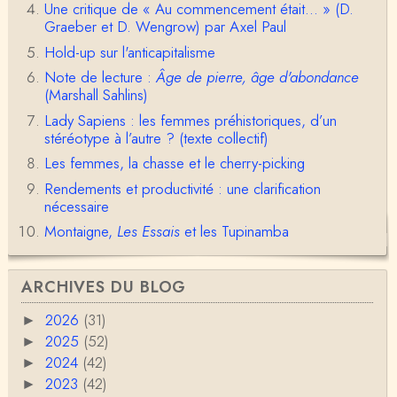
1° Le message subliminal est celui-ci: il y a un sché
Une critique de « Au commencement était... » (D.
ma évolutif des sociétés, avec des stades infér…
Graeber et D. Wengrow) par Axel Paul
Hold-up sur l'anticapitalisme
Olivier Anselm
Note de lecture :
Âge de pierre, âge d'abondance
Une nouvelle fois, cher Christophe Darmangeat, m
erci pour l'intelligence et le sens salutaire de…
(Marshall Sahlins)
Lady Sapiens : les femmes préhistoriques, d’un
Christophe Darmangeat
stéréotype à l’autre ? (texte collectif)
Déjà, je ne vois pas pourquoi le pénis compterait
Les femmes, la chasse et le cherry-picking
moins que la peau ! ;-)Ensuite, je ne vois pas no…
Rendements et productivité : une clarification
Damian
nécessaire
Merci de cet excellent texte (même si il y a sans d
Montaigne,
Les Essais
et les Tupinamba
oute une faute de frappe dans la citation de A,
H…
Pierre
ARCHIVES DU BLOG
Bonjour,En fin de conférence vous évoquez les ca
uses de l'apparition de la notion d'égalité …
2026
(31)
►
2025
(52)
►
Christophe Darmangeat
2024
(42)
►
En deux mots : vos questions sont légitimes, mais p
our la plupart d'entre elles, les données fon…
2023
(42)
►