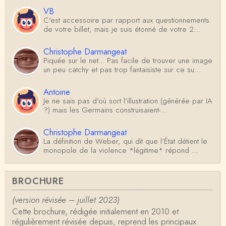
VB
C'est accessoire par rapport aux questionnements
de votre billet, mais je suis étonné de votre 2…
Christophe Darmangeat
Piquée sur le net... Pas facile de trouver une image
un peu catchy et pas trop fantaisiste sur ce su…
Antoine
Je ne sais pas d'où sort l'illustration (générée par IA
?) mais les Germains construisaient-…
Christophe Darmangeat
La définition de Weber, qui dit que l'État détient le
monopole de la violence *légitime* répond …
Anonymous
BROCHURE
Formidable et complexe sujet ; l'ancien professeur
d'histoire que je suis, Alsacien de surcr…
(version révisée – juillet 2023)
Cette brochure, rédigée initialement en 2010 et
Tangui Przybylowski
régulièrement révisée depuis, reprend les principaux
Concernant Fustel de Coulanges, j'ai le souvenir