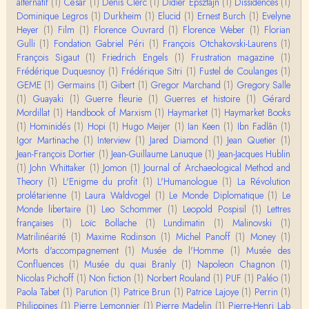
Christophe Darmangeat
alternatif
(1)
César
(1)
Denis Clerc
(1)
Didier Epsztajn
(1)
Dissidences
(1)
Encore une fois, l'histoire de la hiérarchie ne me s
Dominique Legros
(1)
Durkheim
(1)
Elucid
(1)
Ernest Burch
(1)
Evelyne
emble pas être le bon angle de discussion – …
Heyer
(1)
Film
(1)
Florence Ouvrard
(1)
Florence Weber
(1)
Florian
Gulli
(1)
Fondation Gabriel Péri
(1)
François Otchakovski-Laurens
(1)
Christophe Darmangeat
François Sigaut
(1)
Friedrich Engels
(1)
Frustration magazine
(1)
Évidemment, de toute façon c'est toujours de ma f
Frédérique Duquesnoy
(1)
Frédérique Sitri
(1)
Fustel de Coulanges
(1)
aute. ;-)
GEME
(1)
Germains
(1)
Gibert
(1)
Gregor Marchand
(1)
Gregory Salle
(1)
Guayaki
(1)
Guerre fleurie
(1)
Guerres et histoire
(1)
Gérard
Damian
Mordillat
(1)
Handbook of Marxism
(1)
Haymarket
(1)
Haymarket Books
Merci de ta réponse ! Pour les pénis, c'est de cell
(1)
Hominidés
(1)
Hopi
(1)
Hugo Meijer
(1)
Ian Keen
(1)
Ibn Fadlân
(1)
es qu'on écarte, car dans une société pat…
Igor Martinache
(1)
Interview
(1)
Jared Diamond
(1)
Jean Quetier
(1)
Jean-François Dortier
(1)
Jean-Guillaume Lanuque
(1)
Jean-Jacques Hublin
Yves Le Dantec
(1)
John Whittaker
(1)
Jomon
(1)
Journal of Archaeological Method and
Affligeant, ce documentaire. Ca me fait me deman
Theory
(1)
L'Enigme du profit
(1)
L'Humanologue
(1)
La Révolution
der : est-ce que tenter de revoir l'histoire des…
prolétarienne
(1)
Laura Waldvogel
(1)
Le Monde Diplomatique
(1)
Le
Monde libertaire
(1)
Leo Schommer
(1)
Leopold Pospisil
(1)
Lettres
Boudjemaa Sedira
françaises
(1)
Loïc Bollache
(1)
Lundimatin
(1)
Malinovski
(1)
Merci pour cet article méthodique. En effet, les "b
Matrilinéarité
(1)
Maxime Rodinson
(1)
Michel Panoff
(1)
Money
(1)
âtons-à-fouir" qu'on a pu trouver a…
Morts d'accompagnement
(1)
Musée de l'Homme
(1)
Musée des
Confluences
(1)
Musée du quai Branly
(1)
Napoleon Chagnon
(1)
Momo
Nicolas Pichoff
(1)
Non fiction
(1)
Norbert Rouland
(1)
PUF
(1)
Paléo
(1)
BonjourCette question de la remise en cause de l'i
Paola Tabet
(1)
Parution
(1)
Patrice Brun
(1)
Patrice Lajoye
(1)
Perrin
(1)
mage classique de sociétés vivant essentiellem…
Philippines
(1)
Pierre Lemonnier
(1)
Pierre Madelin
(1)
Pierre-Henri Lab