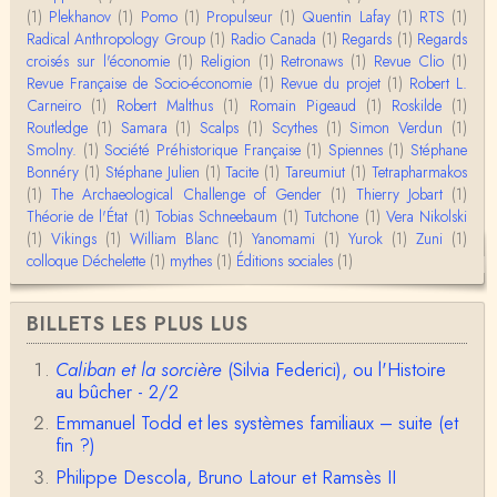
(1)
Plekhanov
(1)
Pomo
(1)
Propulseur
(1)
Quentin Lafay
(1)
RTS
(1)
Anonymous
Radical Anthropology Group
(1)
Radio Canada
(1)
Regards
(1)
Regards
Merci pour votre conférence au collège de France
croisés sur l'économie
(1)
Religion
(1)
Retronaws
(1)
Revue Clio
(1)
sur les femmes préhistoriques et la chasse, très c
Revue Française de Socio-économie
(1)
Revue du projet
(1)
Robert L.
l…
Carneiro
(1)
Robert Malthus
(1)
Romain Pigeaud
(1)
Roskilde
(1)
Routledge
(1)
Samara
(1)
Scalps
(1)
Scythes
(1)
Simon Verdun
(1)
Anonymous
Smolny.
(1)
Bonjour,Merci pour l'article.Vous dîtes : "Pourquoi,
Société Préhistorique Française
(1)
Spiennes
(1)
Stéphane
en tant qu’êtres humains, devrions-nou…
Bonnéry
(1)
Stéphane Julien
(1)
Tacite
(1)
Tareumiut
(1)
Tetrapharmakos
(1)
The Archaeological Challenge of Gender
(1)
Thierry Jobart
(1)
Théorie de l'État
(1)
Tobias Schneebaum
(1)
Tutchone
(1)
Vera Nikolski
Christophe Darmangeat
(1)
Vikings
Envoyez moi un mail : cdarmangeat@gmail.com
(1)
William Blanc
(1)
Yanomami
(1)
Yurok
(1)
Zuni
(1)
colloque Déchelette
(1)
mythes
(1)
Éditions sociales
(1)
anne hebrard
BILLETS LES PLUS LUS
Bonjour, peut-on trouver maintenant le manuscrit d'Al
ain Testart de 2009, souvent cité ?
Caliban et la sorcière
(Silvia Federici), ou l'Histoire
au bûcher - 2/2
Claude Julien
Bonjour Monsieur,Récent abonné à votre blog, je vi
Emmanuel Todd et les systèmes familiaux – suite (et
ens de lire votre dernière publication, qui m’a be…
fin ?)
Philippe Descola, Bruno Latour et Ramsès II
Anonymous