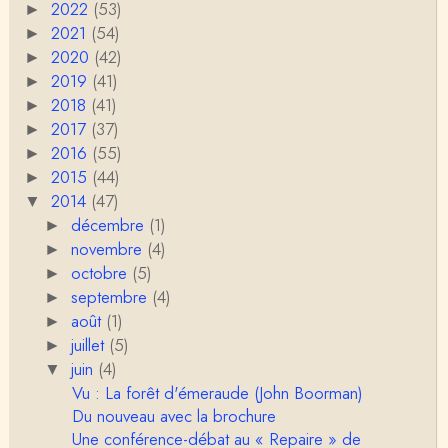
2022
(53)
►
RV
2021
(54)
►
Le concept de genre est un sacré foutoir – même
2020
(42)
►
si l’on met de coté les acceptions récentes du mot
2019
c…
(41)
►
2018
(41)
►
Anonymous
2017
Porteuses d'eau. Là les philosophes peuvent nous
(37)
►
servir à quelque chose (Bachelard, Gilbert Dura…
2016
(55)
►
2015
(44)
►
Christophe Darmangeat
2014
(47)
▼
C'est peut-être là où il faudrait s'entendre sur ce q
décembre
(1)
u'on appelle le genre, parce que j&…
►
novembre
(4)
►
Anonymous
octobre
(5)
►
Je pense que VB a raison, mais j'ajouterais que la
septembre
(4)
►
disparition du genre dont parle Christophe Da…
août
(1)
►
juillet
(5)
►
Sylvain Lejeune
juin
Bonjour, j'ai trouvé cette intervention au Collège de
(4)
▼
France très stimulante, ce qui m'a fai…
Vu : La forêt d'émeraude (John Boorman)
Du nouveau avec la brochure
Christophe Darmangeat
Une conférence-débat au « Repaire » de
Lis cela (jusqu'au bout !) : https://www.lahuttedescl